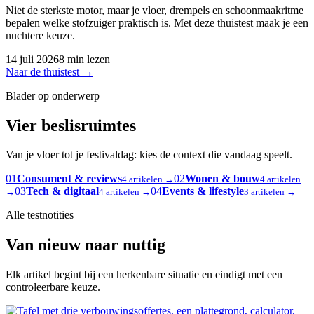
Niet de sterkste motor, maar je vloer, drempels en schoonmaakritme
bepalen welke stofzuiger praktisch is. Met deze thuistest maak je een
nuchtere keuze.
14 juli 2026
8 min lezen
Naar de thuistest
→
Blader op onderwerp
Vier beslisruimtes
Van je vloer tot je festivaldag: kies de context die vandaag speelt.
01
Consument & reviews
02
Wonen & bouw
4 artikelen →
4 artikelen
03
Tech & digitaal
04
Events & lifestyle
→
4 artikelen →
3 artikelen →
Alle testnotities
Van nieuw naar nuttig
Elk artikel begint bij een herkenbare situatie en eindigt met een
controleerbare keuze.