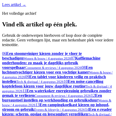
Lees artikel
→
Het volledige archief
Vind elk artikel op één plek.
Gebruik de onderwerpen hierboven of loop door de complete
redactie. Geen verborgen lijst, maar een herkenbare plek voor iedere
testnotitie.
06
Een stoomreiniger kiezen zonder je vloer te
beschadigen
07
Koffiemachine
Wonen & bouw / 4 augustus 2026
onderhouden: zo maak je dagelijks gebruik
voorspelbaar
08
Een
Consument & reviews / 4 augustus 2026
luchtontvochtiger kiezen voor een vochtige kamer
Wonen & bouw /
09
Een tablet voor kinderen veilig en praktisch
4 augustus 2026
instellen
10
Een noise-cancelling
Tech & digitaal / 4 augustus 2026
koptelefoon kiezen voor jouw dagelijkse routine
Tech & digitaal / 4
11
Een waterkoker energiezuinig gebruiken zonder
augustus 2026
gemak te verliezen
12
Een
Consument & reviews / 4 augustus 2026
bureaustoel instellen op werkhouding en gebruiksduur
Wonen &
13
Een campingkoelkast kiezen op inhoud,
bouw / 4 augustus 2026
stroom en gebruik
14
Een e-reader
Events & lifestyle / 4 augustus 2026
kiezen: scherm, opslag en leescomfort vergelijken
Tech & digitaal /