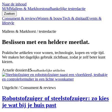
Naar de inhoud
M/M
Mallens & Markhorst
onafhankelijke testredactie
Zoeken
Consument & reviews
Wonen & bouw
Tech & digitaal
Events &
lifestyle
Mallens & Markhorst / testredactie
Beslissen met een heldere meetlat.
Praktische artikelen voor wonen, technologie, kopen en vrije tijd.
We maken het dagelijks gebruik zichtbaar, zodat je zelf beter kunt
kiezen.
Actuele dossiers
15
onafhankelijke artikelen
Uitgelicht / Consument & reviews
Robotstofzuiger of steelstofzuiger: zo kies
je wat bij je huis past