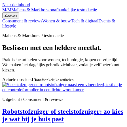
Naar de inhoud
M/M
Mallens & Markhorst
onafhankelijke testredactie
Zoeken
Consument & reviews
Wonen & bouw
Tech & digitaal
Events &
lifestyle
Mallens & Markhorst / testredactie
Beslissen met een heldere meetlat.
Praktische artikelen voor wonen, technologie, kopen en vrije tijd.
We maken het dagelijks gebruik zichtbaar, zodat je zelf beter kunt
kiezen.
Actuele dossiers
15
onafhankelijke artikelen
Uitgelicht / Consument & reviews
Robotstofzuiger of steelstofzuiger: zo kies
je wat bij je huis past