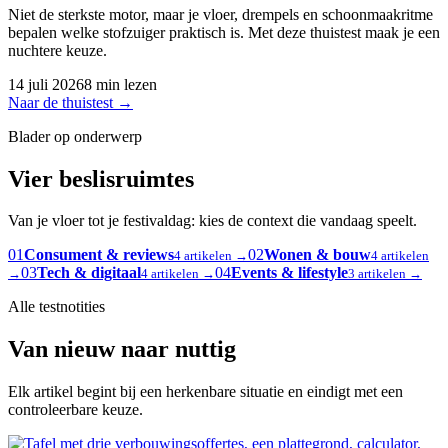
Niet de sterkste motor, maar je vloer, drempels en schoonmaakritme
bepalen welke stofzuiger praktisch is. Met deze thuistest maak je een
nuchtere keuze.
14 juli 2026
8 min lezen
Naar de thuistest
→
Blader op onderwerp
Vier beslisruimtes
Van je vloer tot je festivaldag: kies de context die vandaag speelt.
01
Consument & reviews
02
Wonen & bouw
4 artikelen →
4 artikelen
03
Tech & digitaal
04
Events & lifestyle
→
4 artikelen →
3 artikelen →
Alle testnotities
Van nieuw naar nuttig
Elk artikel begint bij een herkenbare situatie en eindigt met een
controleerbare keuze.