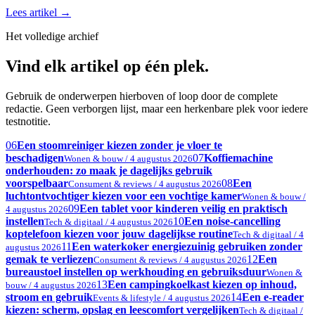
Lees artikel
→
Het volledige archief
Vind elk artikel op één plek.
Gebruik de onderwerpen hierboven of loop door de complete
redactie. Geen verborgen lijst, maar een herkenbare plek voor iedere
testnotitie.
06
Een stoomreiniger kiezen zonder je vloer te
beschadigen
07
Koffiemachine
Wonen & bouw / 4 augustus 2026
onderhouden: zo maak je dagelijks gebruik
voorspelbaar
08
Een
Consument & reviews / 4 augustus 2026
luchtontvochtiger kiezen voor een vochtige kamer
Wonen & bouw /
09
Een tablet voor kinderen veilig en praktisch
4 augustus 2026
instellen
10
Een noise-cancelling
Tech & digitaal / 4 augustus 2026
koptelefoon kiezen voor jouw dagelijkse routine
Tech & digitaal / 4
11
Een waterkoker energiezuinig gebruiken zonder
augustus 2026
gemak te verliezen
12
Een
Consument & reviews / 4 augustus 2026
bureaustoel instellen op werkhouding en gebruiksduur
Wonen &
13
Een campingkoelkast kiezen op inhoud,
bouw / 4 augustus 2026
stroom en gebruik
14
Een e-reader
Events & lifestyle / 4 augustus 2026
kiezen: scherm, opslag en leescomfort vergelijken
Tech & digitaal /