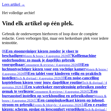
Lees artikel
→
Het volledige archief
Vind elk artikel op één plek.
Gebruik de onderwerpen hierboven of loop door de complete
redactie. Geen verborgen lijst, maar een herkenbare plek voor iedere
testnotitie.
06
Een stoomreiniger kiezen zonder je vloer te
beschadigen
07
Koffiemachine
Wonen & bouw / 4 augustus 2026
onderhouden: zo maak je dagelijks gebruik
voorspelbaar
08
Een
Consument & reviews / 4 augustus 2026
luchtontvochtiger kiezen voor een vochtige kamer
Wonen & bouw /
09
Een tablet voor kinderen veilig en praktisch
4 augustus 2026
instellen
10
Een noise-cancelling
Tech & digitaal / 4 augustus 2026
koptelefoon kiezen voor jouw dagelijkse routine
Tech & digitaal / 4
11
Een waterkoker energiezuinig gebruiken zonder
augustus 2026
gemak te verliezen
12
Een
Consument & reviews / 4 augustus 2026
bureaustoel instellen op werkhouding en gebruiksduur
Wonen &
13
Een campingkoelkast kiezen op inhoud,
bouw / 4 augustus 2026
stroom en gebruik
14
Een e-reader
Events & lifestyle / 4 augustus 2026
kiezen: scherm, opslag en leescomfort vergelijken
Tech & digitaal /