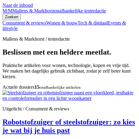
Naar de inhoud
M/M
Mallens & Markhorst
onafhankelijke testredactie
Zoeken
Consument & reviews
Wonen & bouw
Tech & digitaal
Events &
lifestyle
Mallens & Markhorst / testredactie
Beslissen met een heldere meetlat.
Praktische artikelen voor wonen, technologie, kopen en vrije tijd.
We maken het dagelijks gebruik zichtbaar, zodat je zelf beter kunt
kiezen.
Actuele dossiers
15
onafhankelijke artikelen
Uitgelicht / Consument & reviews
Robotstofzuiger of steelstofzuiger: zo kies
je wat bij je huis past