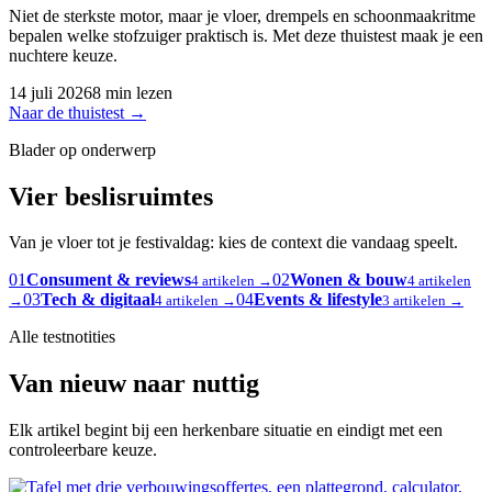
Niet de sterkste motor, maar je vloer, drempels en schoonmaakritme
bepalen welke stofzuiger praktisch is. Met deze thuistest maak je een
nuchtere keuze.
14 juli 2026
8 min lezen
Naar de thuistest
→
Blader op onderwerp
Vier beslisruimtes
Van je vloer tot je festivaldag: kies de context die vandaag speelt.
01
Consument & reviews
02
Wonen & bouw
4 artikelen →
4 artikelen
03
Tech & digitaal
04
Events & lifestyle
→
4 artikelen →
3 artikelen →
Alle testnotities
Van nieuw naar nuttig
Elk artikel begint bij een herkenbare situatie en eindigt met een
controleerbare keuze.