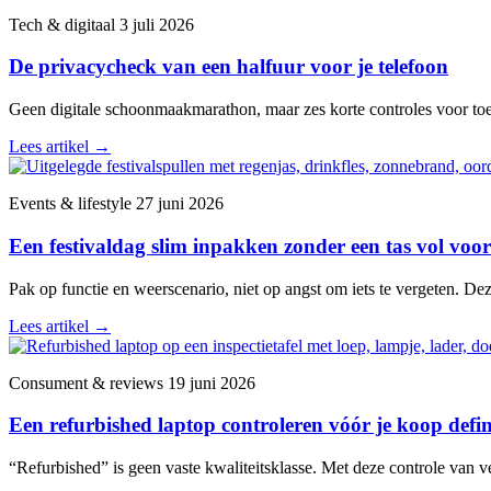
Tech & digitaal
3 juli 2026
De privacycheck van een halfuur voor je telefoon
Geen digitale schoonmaakmarathon, maar zes korte controles voor toega
Lees artikel
→
Events & lifestyle
27 juni 2026
Een festivaldag slim inpakken zonder een tas vol voor
Pak op functie en weerscenario, niet op angst om iets te vergeten. De
Lees artikel
→
Consument & reviews
19 juni 2026
Een refurbished laptop controleren vóór je koop defini
“Refurbished” is geen vaste kwaliteitsklasse. Met deze controle van v