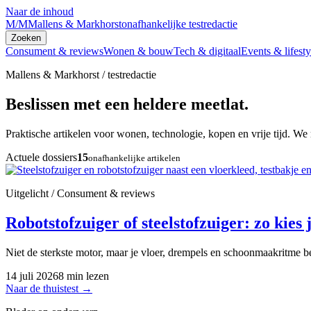
Naar de inhoud
M/M
Mallens & Markhorst
onafhankelijke testredactie
Zoeken
Consument & reviews
Wonen & bouw
Tech & digitaal
Events & lifesty
Mallens & Markhorst / testredactie
Beslissen met een heldere meetlat.
Praktische artikelen voor wonen, technologie, kopen en vrije tijd. We 
Actuele dossiers
15
onafhankelijke artikelen
Uitgelicht / Consument & reviews
Robotstofzuiger of steelstofzuiger: zo kies j
Niet de sterkste motor, maar je vloer, drempels en schoonmaakritme be
14 juli 2026
8 min lezen
Naar de thuistest
→