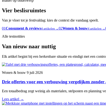
Blader op onderwerp
Vier beslisruimtes
Van je vloer tot je festivaldag: kies de context die vandaag speelt.
01
Consument & reviews
02
Wonen & bouw
4 artikelen →
4 artikelen →
Alle testnotities
Van nieuw naar nuttig
Elk artikel begint bij een herkenbare situatie en eindigt met een contr
Wonen & bouw
9 juli 2026
Drie offertes voor een verbouwing vergelijken zonder
Een totaalbedrag zegt weinig als materialen, stelposten en planning ver
Lees artikel
→