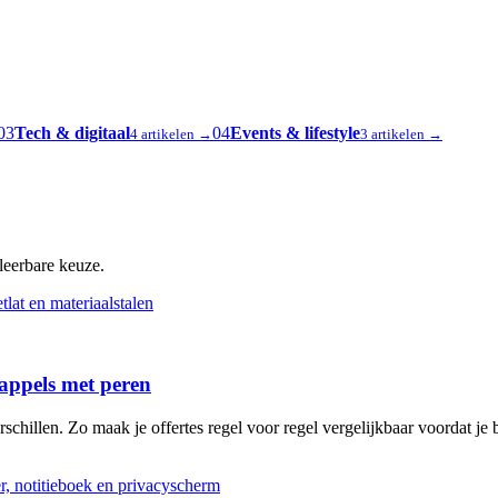
03
Tech & digitaal
04
Events & lifestyle
4 artikelen →
3 artikelen →
oleerbare keuze.
 appels met peren
schillen. Zo maak je offertes regel voor regel vergelijkbaar voordat je b