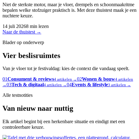
Niet de sterkste motor, maar je vloer, drempels en schoonmaakritme
bepalen welke stofzuiger praktisch is. Met deze thuistest maak je een
nuchtere keuze.
14 juli 2026
8 min lezen
Naar de thuistest
→
Blader op onderwerp
Vier beslisruimtes
Van je vloer tot je festivaldag: kies de context die vandaag speelt.
01
Consument & reviews
02
Wonen & bouw
4 artikelen →
4 artikelen
03
Tech & digitaal
04
Events & lifestyle
→
4 artikelen →
3 artikelen →
Alle testnotities
Van nieuw naar nuttig
Elk artikel begint bij een herkenbare situatie en eindigt met een
controleerbare keuze.