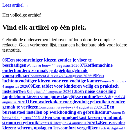
Lees artikel
→
Het volledige archief
Vind elk artikel op één plek.
Gebruik de onderwerpen hierboven of loop door de complete
redactie. Geen verborgen lijst, maar een herkenbare plek voor iedere
testnotitie.
06
Een stoomreiniger kiezen zonder je vloer te
beschadigen
07
Koffiemachine
Wonen & bouw / 4 augustus 2026
onderhouden: zo maak je dagelijks gebruik
voorspelbaar
08
Een
Consument & reviews / 4 augustus 2026
luchtontvochtiger kiezen voor een vochtige kamer
Wonen & bouw /
09
Een tablet voor kinderen veilig en praktisch
4 augustus 2026
instellen
10
Een noise-cancelling
Tech & digitaal / 4 augustus 2026
koptelefoon kiezen voor jouw dagelijkse routine
Tech & digitaal / 4
11
Een waterkoker energiezuinig gebruiken zonder
augustus 2026
gemak te verliezen
12
Een
Consument & reviews / 4 augustus 2026
bureaustoel instellen op werkhouding en gebruiksduur
Wonen &
13
Een campingkoelkast kiezen op inhoud,
bouw / 4 augustus 2026
stroom en gebruik
14
Een e-reader
Events & lifestyle / 4 augustus 2026
kiezen: scherm, opslag en leescomfort vergelijken
Tech & digitaal /