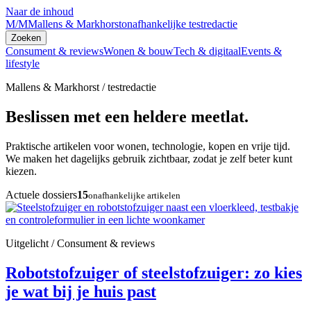
Naar de inhoud
M/M
Mallens & Markhorst
onafhankelijke testredactie
Zoeken
Consument & reviews
Wonen & bouw
Tech & digitaal
Events &
lifestyle
Mallens & Markhorst / testredactie
Beslissen met een heldere meetlat.
Praktische artikelen voor wonen, technologie, kopen en vrije tijd.
We maken het dagelijks gebruik zichtbaar, zodat je zelf beter kunt
kiezen.
Actuele dossiers
15
onafhankelijke artikelen
Uitgelicht / Consument & reviews
Robotstofzuiger of steelstofzuiger: zo kies
je wat bij je huis past