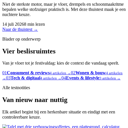
Niet de sterkste motor, maar je vloer, drempels en schoonmaakritme
bepalen welke stofzuiger praktisch is. Met deze thuistest maak je een
nuchtere keuze.
14 juli 2026
8 min lezen
Naar de thuistest
→
Blader op onderwerp
Vier beslisruimtes
Van je vloer tot je festivaldag: kies de context die vandaag speelt.
01
Consument & reviews
02
Wonen & bouw
4 artikelen →
4 artikelen
03
Tech & digitaal
04
Events & lifestyle
→
4 artikelen →
3 artikelen →
Alle testnotities
Van nieuw naar nuttig
Elk artikel begint bij een herkenbare situatie en eindigt met een
controleerbare keuze.