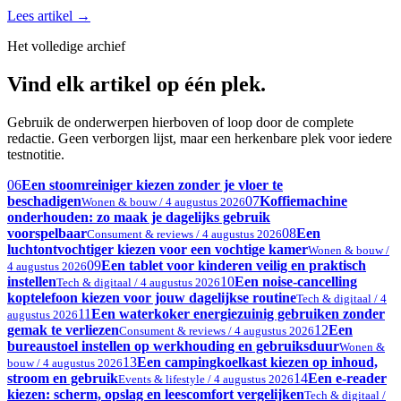
Lees artikel
→
Het volledige archief
Vind elk artikel op één plek.
Gebruik de onderwerpen hierboven of loop door de complete
redactie. Geen verborgen lijst, maar een herkenbare plek voor iedere
testnotitie.
06
Een stoomreiniger kiezen zonder je vloer te
beschadigen
07
Koffiemachine
Wonen & bouw / 4 augustus 2026
onderhouden: zo maak je dagelijks gebruik
voorspelbaar
08
Een
Consument & reviews / 4 augustus 2026
luchtontvochtiger kiezen voor een vochtige kamer
Wonen & bouw /
09
Een tablet voor kinderen veilig en praktisch
4 augustus 2026
instellen
10
Een noise-cancelling
Tech & digitaal / 4 augustus 2026
koptelefoon kiezen voor jouw dagelijkse routine
Tech & digitaal / 4
11
Een waterkoker energiezuinig gebruiken zonder
augustus 2026
gemak te verliezen
12
Een
Consument & reviews / 4 augustus 2026
bureaustoel instellen op werkhouding en gebruiksduur
Wonen &
13
Een campingkoelkast kiezen op inhoud,
bouw / 4 augustus 2026
stroom en gebruik
14
Een e-reader
Events & lifestyle / 4 augustus 2026
kiezen: scherm, opslag en leescomfort vergelijken
Tech & digitaal /