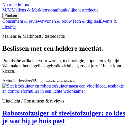
Naar de inhoud
M/M
Mallens & Markhorst
onafhankelijke testredactie
Zoeken
Consument & reviews
Wonen & bouw
Tech & digitaal
Events &
lifestyle
Mallens & Markhorst / testredactie
Beslissen met een heldere meetlat.
Praktische artikelen voor wonen, technologie, kopen en vrije tijd.
We maken het dagelijks gebruik zichtbaar, zodat je zelf beter kunt
kiezen.
Actuele dossiers
15
onafhankelijke artikelen
Uitgelicht / Consument & reviews
Robotstofzuiger of steelstofzuiger: zo kies
je wat bij je huis past