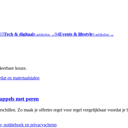
03
Tech & digitaal
04
Events & lifestyle
4 artikelen →
3 artikelen →
oleerbare keuze.
 appels met peren
schillen. Zo maak je offertes regel voor regel vergelijkbaar voordat je b