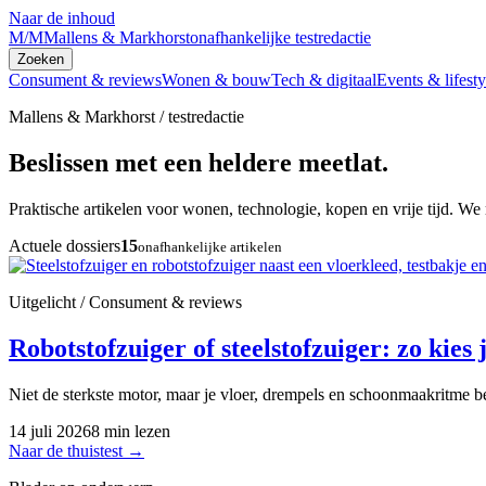
Naar de inhoud
M/M
Mallens & Markhorst
onafhankelijke testredactie
Zoeken
Consument & reviews
Wonen & bouw
Tech & digitaal
Events & lifesty
Mallens & Markhorst / testredactie
Beslissen met een heldere meetlat.
Praktische artikelen voor wonen, technologie, kopen en vrije tijd. We 
Actuele dossiers
15
onafhankelijke artikelen
Uitgelicht / Consument & reviews
Robotstofzuiger of steelstofzuiger: zo kies j
Niet de sterkste motor, maar je vloer, drempels en schoonmaakritme be
14 juli 2026
8 min lezen
Naar de thuistest
→