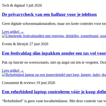
Tech & digitaal
3 juli 2026
De privacycheck van een halfuur voor je telefoon
Geen digitale schoonmaakmarathon, maar zes korte controles voor toega
Lees artikel
→
Events & lifestyle
27 juni 2026
Een festivaldag slim inpakken zonder een tas vol voor
Pak op functie en weerscenario, niet op angst om iets te vergeten. De
Lees artikel
→
Consument & reviews
19 juni 2026
Een refurbished laptop controleren vóór je koop defini
“Refurbished” is geen vaste kwaliteitsklasse. Met deze controle van v