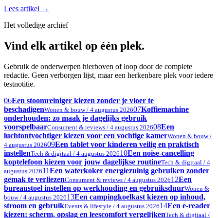
Lees artikel
→
Het volledige archief
Vind elk artikel op één plek.
Gebruik de onderwerpen hierboven of loop door de complete
redactie. Geen verborgen lijst, maar een herkenbare plek voor iedere
testnotitie.
06
Een stoomreiniger kiezen zonder je vloer te
beschadigen
07
Koffiemachine
Wonen & bouw / 4 augustus 2026
onderhouden: zo maak je dagelijks gebruik
voorspelbaar
08
Een
Consument & reviews / 4 augustus 2026
luchtontvochtiger kiezen voor een vochtige kamer
Wonen & bouw /
09
Een tablet voor kinderen veilig en praktisch
4 augustus 2026
instellen
10
Een noise-cancelling
Tech & digitaal / 4 augustus 2026
koptelefoon kiezen voor jouw dagelijkse routine
Tech & digitaal / 4
11
Een waterkoker energiezuinig gebruiken zonder
augustus 2026
gemak te verliezen
12
Een
Consument & reviews / 4 augustus 2026
bureaustoel instellen op werkhouding en gebruiksduur
Wonen &
13
Een campingkoelkast kiezen op inhoud,
bouw / 4 augustus 2026
stroom en gebruik
14
Een e-reader
Events & lifestyle / 4 augustus 2026
kiezen: scherm, opslag en leescomfort vergelijken
Tech & digitaal /