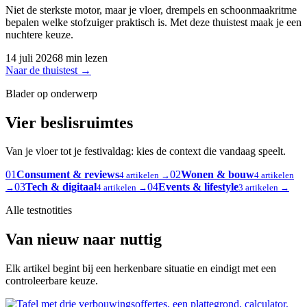
Niet de sterkste motor, maar je vloer, drempels en schoonmaakritme
bepalen welke stofzuiger praktisch is. Met deze thuistest maak je een
nuchtere keuze.
14 juli 2026
8 min lezen
Naar de thuistest
→
Blader op onderwerp
Vier beslisruimtes
Van je vloer tot je festivaldag: kies de context die vandaag speelt.
01
Consument & reviews
02
Wonen & bouw
4 artikelen →
4 artikelen
03
Tech & digitaal
04
Events & lifestyle
→
4 artikelen →
3 artikelen →
Alle testnotities
Van nieuw naar nuttig
Elk artikel begint bij een herkenbare situatie en eindigt met een
controleerbare keuze.