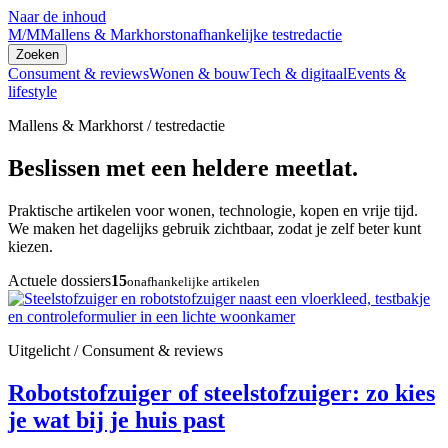
Naar de inhoud
M/M
Mallens & Markhorst
onafhankelijke testredactie
Zoeken
Consument & reviews
Wonen & bouw
Tech & digitaal
Events &
lifestyle
Mallens & Markhorst / testredactie
Beslissen met een heldere meetlat.
Praktische artikelen voor wonen, technologie, kopen en vrije tijd.
We maken het dagelijks gebruik zichtbaar, zodat je zelf beter kunt
kiezen.
Actuele dossiers
15
onafhankelijke artikelen
Uitgelicht / Consument & reviews
Robotstofzuiger of steelstofzuiger: zo kies
je wat bij je huis past