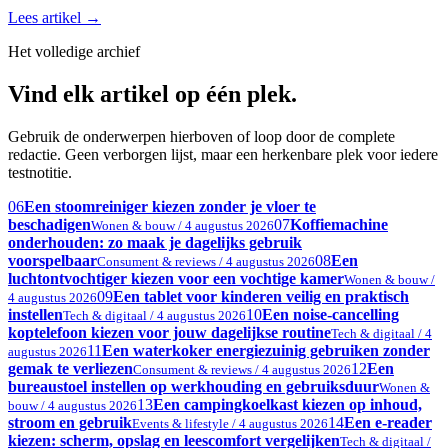
Lees artikel
→
Het volledige archief
Vind elk artikel op één plek.
Gebruik de onderwerpen hierboven of loop door de complete
redactie. Geen verborgen lijst, maar een herkenbare plek voor iedere
testnotitie.
06
Een stoomreiniger kiezen zonder je vloer te
beschadigen
07
Koffiemachine
Wonen & bouw / 4 augustus 2026
onderhouden: zo maak je dagelijks gebruik
voorspelbaar
08
Een
Consument & reviews / 4 augustus 2026
luchtontvochtiger kiezen voor een vochtige kamer
Wonen & bouw /
09
Een tablet voor kinderen veilig en praktisch
4 augustus 2026
instellen
10
Een noise-cancelling
Tech & digitaal / 4 augustus 2026
koptelefoon kiezen voor jouw dagelijkse routine
Tech & digitaal / 4
11
Een waterkoker energiezuinig gebruiken zonder
augustus 2026
gemak te verliezen
12
Een
Consument & reviews / 4 augustus 2026
bureaustoel instellen op werkhouding en gebruiksduur
Wonen &
13
Een campingkoelkast kiezen op inhoud,
bouw / 4 augustus 2026
stroom en gebruik
14
Een e-reader
Events & lifestyle / 4 augustus 2026
kiezen: scherm, opslag en leescomfort vergelijken
Tech & digitaal /