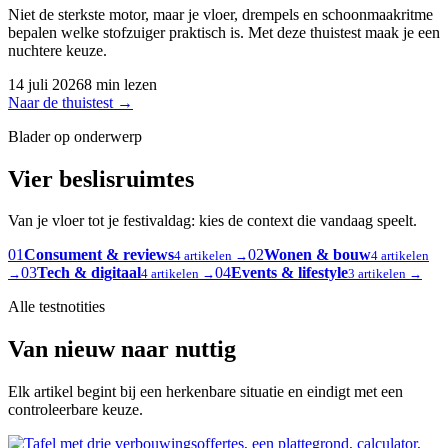
Niet de sterkste motor, maar je vloer, drempels en schoonmaakritme
bepalen welke stofzuiger praktisch is. Met deze thuistest maak je een
nuchtere keuze.
14 juli 2026
8 min lezen
Naar de thuistest
→
Blader op onderwerp
Vier beslisruimtes
Van je vloer tot je festivaldag: kies de context die vandaag speelt.
01
Consument & reviews
02
Wonen & bouw
4 artikelen →
4 artikelen
03
Tech & digitaal
04
Events & lifestyle
→
4 artikelen →
3 artikelen →
Alle testnotities
Van nieuw naar nuttig
Elk artikel begint bij een herkenbare situatie en eindigt met een
controleerbare keuze.