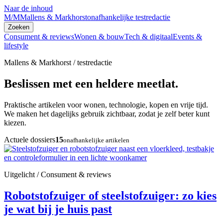
Naar de inhoud
M/M
Mallens & Markhorst
onafhankelijke testredactie
Zoeken
Consument & reviews
Wonen & bouw
Tech & digitaal
Events &
lifestyle
Mallens & Markhorst / testredactie
Beslissen met een heldere meetlat.
Praktische artikelen voor wonen, technologie, kopen en vrije tijd.
We maken het dagelijks gebruik zichtbaar, zodat je zelf beter kunt
kiezen.
Actuele dossiers
15
onafhankelijke artikelen
Uitgelicht / Consument & reviews
Robotstofzuiger of steelstofzuiger: zo kies
je wat bij je huis past