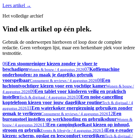
Lees artikel
→
Het volledige archief
Vind elk artikel op één plek.
Gebruik de onderwerpen hierboven of loop door de complete
redactie. Geen verborgen lijst, maar een herkenbare plek voor iedere
testnotitie.
06
Een stoomreiniger kiezen zonder je vloer te
beschadigen
07
Koffiemachine
Wonen & bouw / 4 augustus 2026
onderhouden: zo maak je dagelijks gebruik
voorspelbaar
08
Een
Consument & reviews / 4 augustus 2026
luchtontvochtiger kiezen voor een vochtige kamer
Wonen & bouw /
09
Een tablet voor kinderen veilig en praktisch
4 augustus 2026
instellen
10
Een noise-cancelling
Tech & digitaal / 4 augustus 2026
koptelefoon kiezen voor jouw dagelijkse routine
Tech & digitaal / 4
11
Een waterkoker energiezuinig gebruiken zonder
augustus 2026
gemak te verliezen
12
Een
Consument & reviews / 4 augustus 2026
bureaustoel instellen op werkhouding en gebruiksduur
Wonen &
13
Een campingkoelkast kiezen op inhoud,
bouw / 4 augustus 2026
stroom en gebruik
14
Een e-reader
Events & lifestyle / 4 augustus 2026
kiezen: scherm, opslag en leescomfort vergelijken
Tech & digitaal /