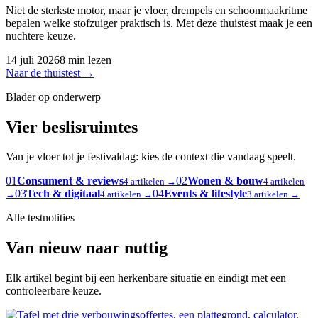
Niet de sterkste motor, maar je vloer, drempels en schoonmaakritme
bepalen welke stofzuiger praktisch is. Met deze thuistest maak je een
nuchtere keuze.
14 juli 2026
8 min lezen
Naar de thuistest
→
Blader op onderwerp
Vier beslisruimtes
Van je vloer tot je festivaldag: kies de context die vandaag speelt.
01
Consument & reviews
02
Wonen & bouw
4 artikelen →
4 artikelen
03
Tech & digitaal
04
Events & lifestyle
→
4 artikelen →
3 artikelen →
Alle testnotities
Van nieuw naar nuttig
Elk artikel begint bij een herkenbare situatie en eindigt met een
controleerbare keuze.