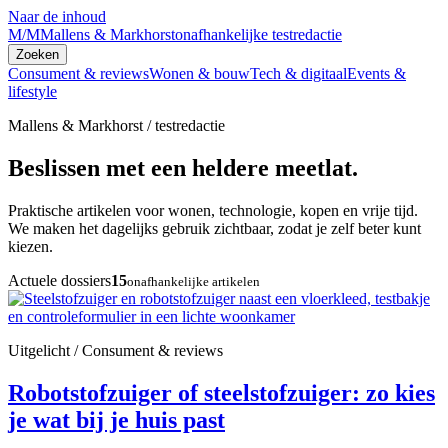
Naar de inhoud
M/M
Mallens & Markhorst
onafhankelijke testredactie
Zoeken
Consument & reviews
Wonen & bouw
Tech & digitaal
Events &
lifestyle
Mallens & Markhorst / testredactie
Beslissen met een heldere meetlat.
Praktische artikelen voor wonen, technologie, kopen en vrije tijd.
We maken het dagelijks gebruik zichtbaar, zodat je zelf beter kunt
kiezen.
Actuele dossiers
15
onafhankelijke artikelen
Uitgelicht / Consument & reviews
Robotstofzuiger of steelstofzuiger: zo kies
je wat bij je huis past