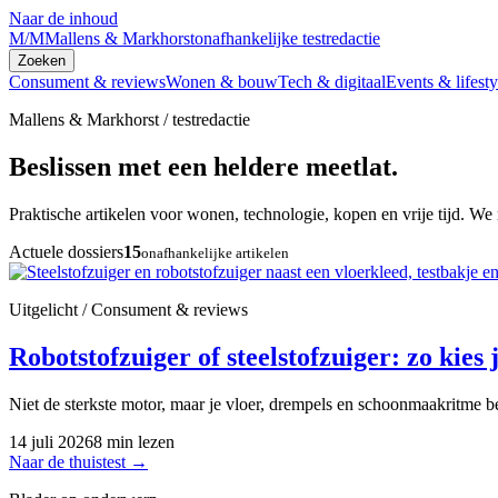
Naar de inhoud
M/M
Mallens & Markhorst
onafhankelijke testredactie
Zoeken
Consument & reviews
Wonen & bouw
Tech & digitaal
Events & lifesty
Mallens & Markhorst / testredactie
Beslissen met een heldere meetlat.
Praktische artikelen voor wonen, technologie, kopen en vrije tijd. We 
Actuele dossiers
15
onafhankelijke artikelen
Uitgelicht / Consument & reviews
Robotstofzuiger of steelstofzuiger: zo kies j
Niet de sterkste motor, maar je vloer, drempels en schoonmaakritme be
14 juli 2026
8 min lezen
Naar de thuistest
→