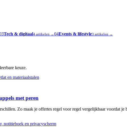
03
Tech & digitaal
04
Events & lifestyle
4 artikelen →
3 artikelen →
oleerbare keuze.
 appels met peren
schillen. Zo maak je offertes regel voor regel vergelijkbaar voordat je b