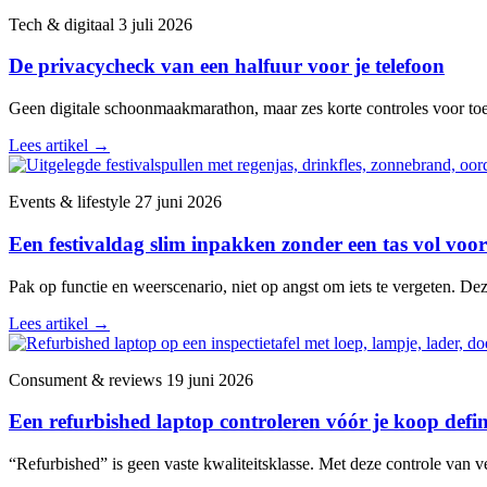
Tech & digitaal
3 juli 2026
De privacycheck van een halfuur voor je telefoon
Geen digitale schoonmaakmarathon, maar zes korte controles voor toega
Lees artikel
→
Events & lifestyle
27 juni 2026
Een festivaldag slim inpakken zonder een tas vol voor
Pak op functie en weerscenario, niet op angst om iets te vergeten. De
Lees artikel
→
Consument & reviews
19 juni 2026
Een refurbished laptop controleren vóór je koop defini
“Refurbished” is geen vaste kwaliteitsklasse. Met deze controle van v