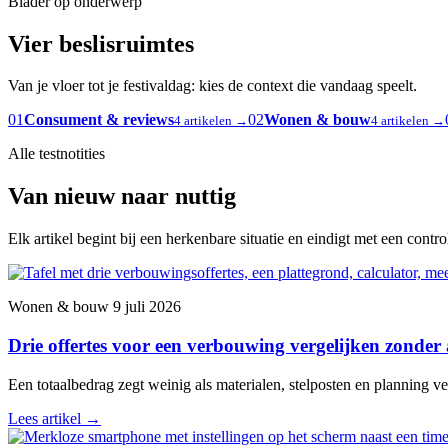
Blader op onderwerp
Vier beslisruimtes
Van je vloer tot je festivaldag: kies de context die vandaag speelt.
01
Consument & reviews
02
Wonen & bouw
4 artikelen →
4 artikelen →
Alle testnotities
Van nieuw naar nuttig
Elk artikel begint bij een herkenbare situatie en eindigt met een contr
Wonen & bouw
9 juli 2026
Drie offertes voor een verbouwing vergelijken zonder
Een totaalbedrag zegt weinig als materialen, stelposten en planning ver
Lees artikel
→