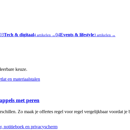
03
Tech & digitaal
04
Events & lifestyle
4 artikelen →
3 artikelen →
oleerbare keuze.
 appels met peren
schillen. Zo maak je offertes regel voor regel vergelijkbaar voordat je b