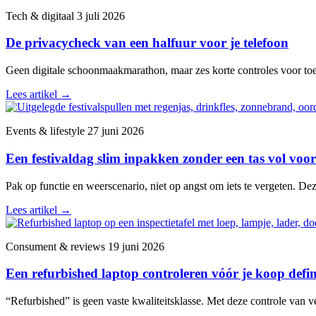
Tech & digitaal
3 juli 2026
De privacycheck van een halfuur voor je telefoon
Geen digitale schoonmaakmarathon, maar zes korte controles voor toega
Lees artikel
→
Events & lifestyle
27 juni 2026
Een festivaldag slim inpakken zonder een tas vol voor
Pak op functie en weerscenario, niet op angst om iets te vergeten. De
Lees artikel
→
Consument & reviews
19 juni 2026
Een refurbished laptop controleren vóór je koop defini
“Refurbished” is geen vaste kwaliteitsklasse. Met deze controle van v