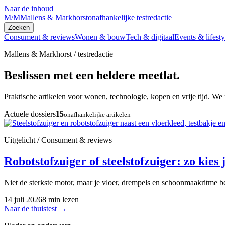
Naar de inhoud
M/M
Mallens & Markhorst
onafhankelijke testredactie
Zoeken
Consument & reviews
Wonen & bouw
Tech & digitaal
Events & lifesty
Mallens & Markhorst / testredactie
Beslissen met een heldere meetlat.
Praktische artikelen voor wonen, technologie, kopen en vrije tijd. We 
Actuele dossiers
15
onafhankelijke artikelen
Uitgelicht / Consument & reviews
Robotstofzuiger of steelstofzuiger: zo kies j
Niet de sterkste motor, maar je vloer, drempels en schoonmaakritme be
14 juli 2026
8 min lezen
Naar de thuistest
→