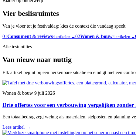
Blader op onderwerp
Vier beslisruimtes
Van je vloer tot je festivaldag: kies de context die vandaag speelt.
01
Consument & reviews
02
Wonen & bouw
4 artikelen →
4 artikelen →
Alle testnotities
Van nieuw naar nuttig
Elk artikel begint bij een herkenbare situatie en eindigt met een contr
Wonen & bouw
9 juli 2026
Drie offertes voor een verbouwing vergelijken zonder
Een totaalbedrag zegt weinig als materialen, stelposten en planning ver
Lees artikel
→