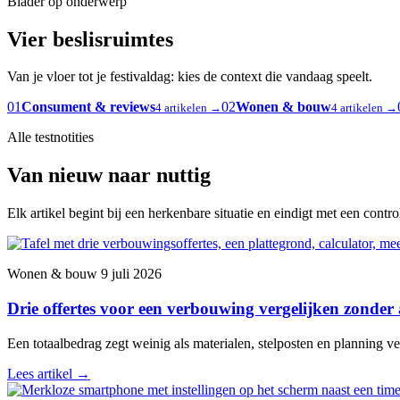
Blader op onderwerp
Vier beslisruimtes
Van je vloer tot je festivaldag: kies de context die vandaag speelt.
01
Consument & reviews
02
Wonen & bouw
4 artikelen →
4 artikelen →
Alle testnotities
Van nieuw naar nuttig
Elk artikel begint bij een herkenbare situatie en eindigt met een contr
Wonen & bouw
9 juli 2026
Drie offertes voor een verbouwing vergelijken zonder
Een totaalbedrag zegt weinig als materialen, stelposten en planning ver
Lees artikel
→