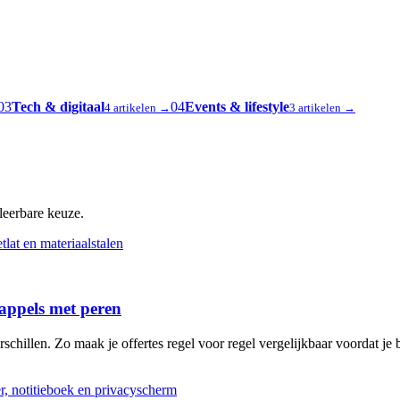
03
Tech & digitaal
04
Events & lifestyle
4 artikelen →
3 artikelen →
oleerbare keuze.
 appels met peren
schillen. Zo maak je offertes regel voor regel vergelijkbaar voordat je b