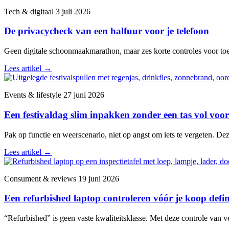
Tech & digitaal
3 juli 2026
De privacycheck van een halfuur voor je telefoon
Geen digitale schoonmaakmarathon, maar zes korte controles voor toega
Lees artikel
→
Events & lifestyle
27 juni 2026
Een festivaldag slim inpakken zonder een tas vol voor
Pak op functie en weerscenario, niet op angst om iets te vergeten. De
Lees artikel
→
Consument & reviews
19 juni 2026
Een refurbished laptop controleren vóór je koop defini
“Refurbished” is geen vaste kwaliteitsklasse. Met deze controle van v