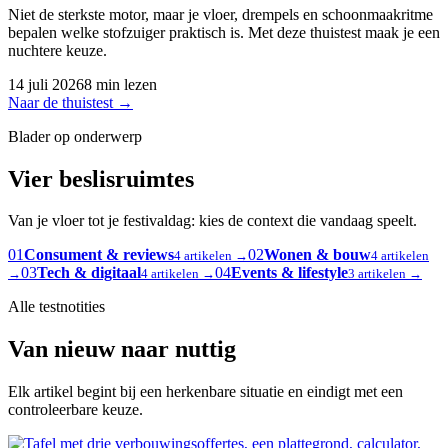
Niet de sterkste motor, maar je vloer, drempels en schoonmaakritme
bepalen welke stofzuiger praktisch is. Met deze thuistest maak je een
nuchtere keuze.
14 juli 2026
8 min lezen
Naar de thuistest
→
Blader op onderwerp
Vier beslisruimtes
Van je vloer tot je festivaldag: kies de context die vandaag speelt.
01
Consument & reviews
02
Wonen & bouw
4 artikelen →
4 artikelen
03
Tech & digitaal
04
Events & lifestyle
→
4 artikelen →
3 artikelen →
Alle testnotities
Van nieuw naar nuttig
Elk artikel begint bij een herkenbare situatie en eindigt met een
controleerbare keuze.