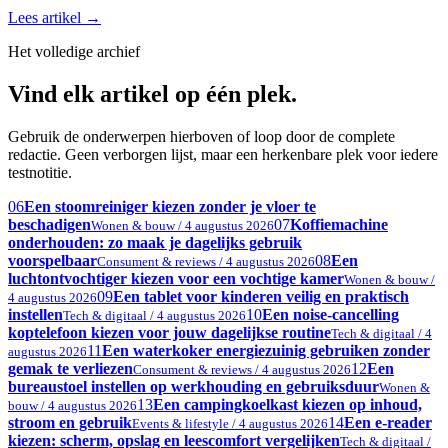
Lees artikel
→
Het volledige archief
Vind elk artikel op één plek.
Gebruik de onderwerpen hierboven of loop door de complete
redactie. Geen verborgen lijst, maar een herkenbare plek voor iedere
testnotitie.
06
Een stoomreiniger kiezen zonder je vloer te
beschadigen
07
Koffiemachine
Wonen & bouw / 4 augustus 2026
onderhouden: zo maak je dagelijks gebruik
voorspelbaar
08
Een
Consument & reviews / 4 augustus 2026
luchtontvochtiger kiezen voor een vochtige kamer
Wonen & bouw /
09
Een tablet voor kinderen veilig en praktisch
4 augustus 2026
instellen
10
Een noise-cancelling
Tech & digitaal / 4 augustus 2026
koptelefoon kiezen voor jouw dagelijkse routine
Tech & digitaal / 4
11
Een waterkoker energiezuinig gebruiken zonder
augustus 2026
gemak te verliezen
12
Een
Consument & reviews / 4 augustus 2026
bureaustoel instellen op werkhouding en gebruiksduur
Wonen &
13
Een campingkoelkast kiezen op inhoud,
bouw / 4 augustus 2026
stroom en gebruik
14
Een e-reader
Events & lifestyle / 4 augustus 2026
kiezen: scherm, opslag en leescomfort vergelijken
Tech & digitaal /