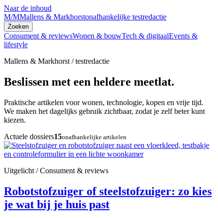
Naar de inhoud
M/M
Mallens & Markhorst
onafhankelijke testredactie
Zoeken
Consument & reviews
Wonen & bouw
Tech & digitaal
Events &
lifestyle
Mallens & Markhorst / testredactie
Beslissen met een heldere meetlat.
Praktische artikelen voor wonen, technologie, kopen en vrije tijd.
We maken het dagelijks gebruik zichtbaar, zodat je zelf beter kunt
kiezen.
Actuele dossiers
15
onafhankelijke artikelen
Uitgelicht / Consument & reviews
Robotstofzuiger of steelstofzuiger: zo kies
je wat bij je huis past