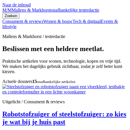
Naar de inhoud
M/M
Mallens & Markhorst
onafhankelijke testredactie
Zoeken
Consument & reviews
Wonen & bouw
Tech & digitaal
Events &
lifestyle
Mallens & Markhorst / testredactie
Beslissen met een heldere meetlat.
Praktische artikelen voor wonen, technologie, kopen en vrije tijd.
We maken het dagelijks gebruik zichtbaar, zodat je zelf beter kunt
kiezen.
Actuele dossiers
15
onafhankelijke artikelen
Uitgelicht / Consument & reviews
Robotstofzuiger of steelstofzuiger: zo kies
je wat bij je huis past