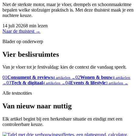
Niet de sterkste motor, maar je vloer, drempels en schoonmaakritme
bepalen welke stofzuiger praktisch is. Met deze thuistest maak je een
nuchtere keuze.
14 juli 2026
8 min lezen
Naar de thuistest
→
Blader op onderwerp
Vier beslisruimtes
Van je vloer tot je festivaldag: kies de context die vandaag speelt.
01
Consument & reviews
02
Wonen & bouw
4 artikelen →
4 artikelen
03
Tech & digitaal
04
Events & lifestyle
→
4 artikelen →
3 artikelen →
Alle testnotities
Van nieuw naar nuttig
Elk artikel begint bij een herkenbare situatie en eindigt met een
controleerbare keuze.