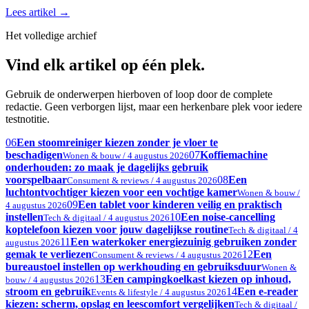
Lees artikel
→
Het volledige archief
Vind elk artikel op één plek.
Gebruik de onderwerpen hierboven of loop door de complete
redactie. Geen verborgen lijst, maar een herkenbare plek voor iedere
testnotitie.
06
Een stoomreiniger kiezen zonder je vloer te
beschadigen
07
Koffiemachine
Wonen & bouw / 4 augustus 2026
onderhouden: zo maak je dagelijks gebruik
voorspelbaar
08
Een
Consument & reviews / 4 augustus 2026
luchtontvochtiger kiezen voor een vochtige kamer
Wonen & bouw /
09
Een tablet voor kinderen veilig en praktisch
4 augustus 2026
instellen
10
Een noise-cancelling
Tech & digitaal / 4 augustus 2026
koptelefoon kiezen voor jouw dagelijkse routine
Tech & digitaal / 4
11
Een waterkoker energiezuinig gebruiken zonder
augustus 2026
gemak te verliezen
12
Een
Consument & reviews / 4 augustus 2026
bureaustoel instellen op werkhouding en gebruiksduur
Wonen &
13
Een campingkoelkast kiezen op inhoud,
bouw / 4 augustus 2026
stroom en gebruik
14
Een e-reader
Events & lifestyle / 4 augustus 2026
kiezen: scherm, opslag en leescomfort vergelijken
Tech & digitaal /