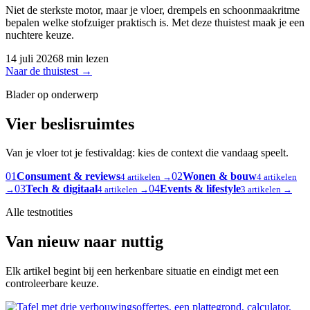
Niet de sterkste motor, maar je vloer, drempels en schoonmaakritme
bepalen welke stofzuiger praktisch is. Met deze thuistest maak je een
nuchtere keuze.
14 juli 2026
8 min lezen
Naar de thuistest
→
Blader op onderwerp
Vier beslisruimtes
Van je vloer tot je festivaldag: kies de context die vandaag speelt.
01
Consument & reviews
02
Wonen & bouw
4 artikelen →
4 artikelen
03
Tech & digitaal
04
Events & lifestyle
→
4 artikelen →
3 artikelen →
Alle testnotities
Van nieuw naar nuttig
Elk artikel begint bij een herkenbare situatie en eindigt met een
controleerbare keuze.