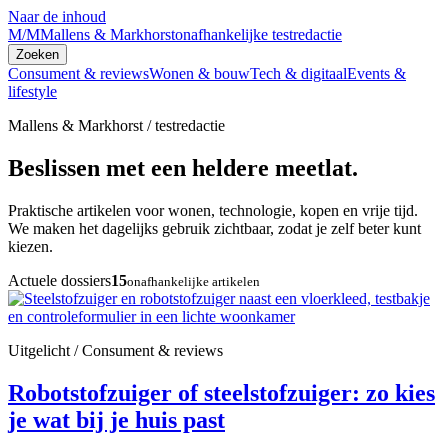
Naar de inhoud
M/M
Mallens & Markhorst
onafhankelijke testredactie
Zoeken
Consument & reviews
Wonen & bouw
Tech & digitaal
Events &
lifestyle
Mallens & Markhorst / testredactie
Beslissen met een heldere meetlat.
Praktische artikelen voor wonen, technologie, kopen en vrije tijd.
We maken het dagelijks gebruik zichtbaar, zodat je zelf beter kunt
kiezen.
Actuele dossiers
15
onafhankelijke artikelen
Uitgelicht / Consument & reviews
Robotstofzuiger of steelstofzuiger: zo kies
je wat bij je huis past