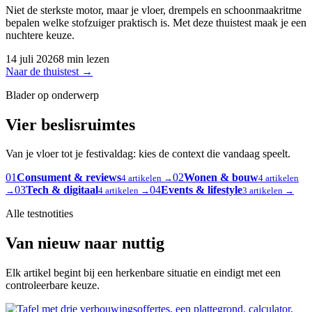
Niet de sterkste motor, maar je vloer, drempels en schoonmaakritme
bepalen welke stofzuiger praktisch is. Met deze thuistest maak je een
nuchtere keuze.
14 juli 2026
8 min lezen
Naar de thuistest
→
Blader op onderwerp
Vier beslisruimtes
Van je vloer tot je festivaldag: kies de context die vandaag speelt.
01
Consument & reviews
02
Wonen & bouw
4 artikelen →
4 artikelen
03
Tech & digitaal
04
Events & lifestyle
→
4 artikelen →
3 artikelen →
Alle testnotities
Van nieuw naar nuttig
Elk artikel begint bij een herkenbare situatie en eindigt met een
controleerbare keuze.