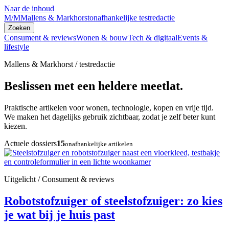
Naar de inhoud
M/M
Mallens & Markhorst
onafhankelijke testredactie
Zoeken
Consument & reviews
Wonen & bouw
Tech & digitaal
Events &
lifestyle
Mallens & Markhorst / testredactie
Beslissen met een heldere meetlat.
Praktische artikelen voor wonen, technologie, kopen en vrije tijd.
We maken het dagelijks gebruik zichtbaar, zodat je zelf beter kunt
kiezen.
Actuele dossiers
15
onafhankelijke artikelen
Uitgelicht / Consument & reviews
Robotstofzuiger of steelstofzuiger: zo kies
je wat bij je huis past