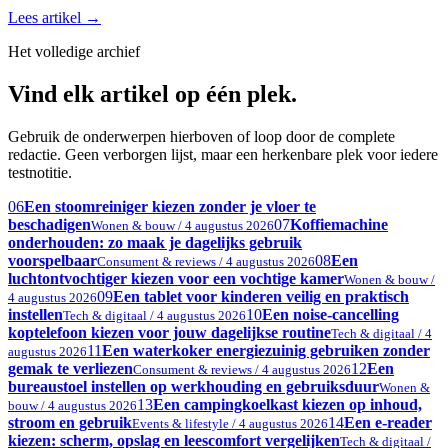
Lees artikel
→
Het volledige archief
Vind elk artikel op één plek.
Gebruik de onderwerpen hierboven of loop door de complete
redactie. Geen verborgen lijst, maar een herkenbare plek voor iedere
testnotitie.
06
Een stoomreiniger kiezen zonder je vloer te
beschadigen
07
Koffiemachine
Wonen & bouw / 4 augustus 2026
onderhouden: zo maak je dagelijks gebruik
voorspelbaar
08
Een
Consument & reviews / 4 augustus 2026
luchtontvochtiger kiezen voor een vochtige kamer
Wonen & bouw /
09
Een tablet voor kinderen veilig en praktisch
4 augustus 2026
instellen
10
Een noise-cancelling
Tech & digitaal / 4 augustus 2026
koptelefoon kiezen voor jouw dagelijkse routine
Tech & digitaal / 4
11
Een waterkoker energiezuinig gebruiken zonder
augustus 2026
gemak te verliezen
12
Een
Consument & reviews / 4 augustus 2026
bureaustoel instellen op werkhouding en gebruiksduur
Wonen &
13
Een campingkoelkast kiezen op inhoud,
bouw / 4 augustus 2026
stroom en gebruik
14
Een e-reader
Events & lifestyle / 4 augustus 2026
kiezen: scherm, opslag en leescomfort vergelijken
Tech & digitaal /