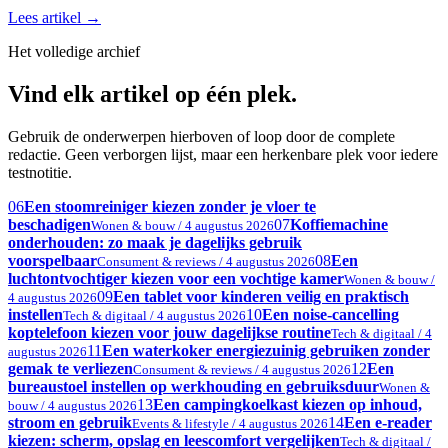
Lees artikel
→
Het volledige archief
Vind elk artikel op één plek.
Gebruik de onderwerpen hierboven of loop door de complete
redactie. Geen verborgen lijst, maar een herkenbare plek voor iedere
testnotitie.
06
Een stoomreiniger kiezen zonder je vloer te
beschadigen
07
Koffiemachine
Wonen & bouw / 4 augustus 2026
onderhouden: zo maak je dagelijks gebruik
voorspelbaar
08
Een
Consument & reviews / 4 augustus 2026
luchtontvochtiger kiezen voor een vochtige kamer
Wonen & bouw /
09
Een tablet voor kinderen veilig en praktisch
4 augustus 2026
instellen
10
Een noise-cancelling
Tech & digitaal / 4 augustus 2026
koptelefoon kiezen voor jouw dagelijkse routine
Tech & digitaal / 4
11
Een waterkoker energiezuinig gebruiken zonder
augustus 2026
gemak te verliezen
12
Een
Consument & reviews / 4 augustus 2026
bureaustoel instellen op werkhouding en gebruiksduur
Wonen &
13
Een campingkoelkast kiezen op inhoud,
bouw / 4 augustus 2026
stroom en gebruik
14
Een e-reader
Events & lifestyle / 4 augustus 2026
kiezen: scherm, opslag en leescomfort vergelijken
Tech & digitaal /