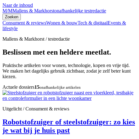
Naar de inhoud
M/M
Mallens & Markhorst
onafhankelijke testredactie
Zoeken
Consument & reviews
Wonen & bouw
Tech & digitaal
Events &
lifestyle
Mallens & Markhorst / testredactie
Beslissen met een heldere meetlat.
Praktische artikelen voor wonen, technologie, kopen en vrije tijd.
We maken het dagelijks gebruik zichtbaar, zodat je zelf beter kunt
kiezen.
Actuele dossiers
15
onafhankelijke artikelen
Uitgelicht / Consument & reviews
Robotstofzuiger of steelstofzuiger: zo kies
je wat bij je huis past