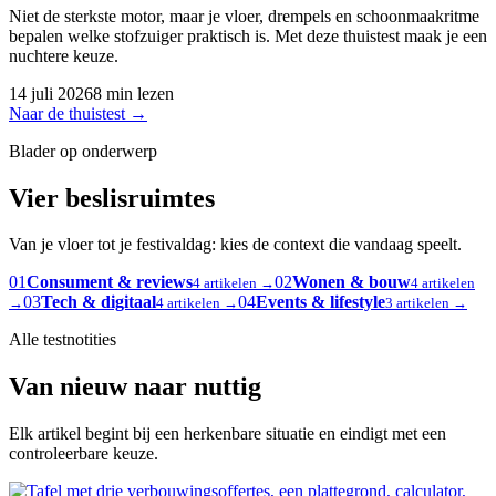
Niet de sterkste motor, maar je vloer, drempels en schoonmaakritme
bepalen welke stofzuiger praktisch is. Met deze thuistest maak je een
nuchtere keuze.
14 juli 2026
8 min lezen
Naar de thuistest
→
Blader op onderwerp
Vier beslisruimtes
Van je vloer tot je festivaldag: kies de context die vandaag speelt.
01
Consument & reviews
02
Wonen & bouw
4 artikelen →
4 artikelen
03
Tech & digitaal
04
Events & lifestyle
→
4 artikelen →
3 artikelen →
Alle testnotities
Van nieuw naar nuttig
Elk artikel begint bij een herkenbare situatie en eindigt met een
controleerbare keuze.