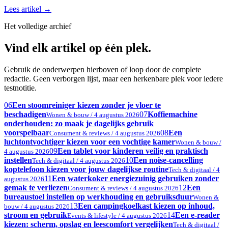
Lees artikel
→
Het volledige archief
Vind elk artikel op één plek.
Gebruik de onderwerpen hierboven of loop door de complete
redactie. Geen verborgen lijst, maar een herkenbare plek voor iedere
testnotitie.
06
Een stoomreiniger kiezen zonder je vloer te
beschadigen
07
Koffiemachine
Wonen & bouw / 4 augustus 2026
onderhouden: zo maak je dagelijks gebruik
voorspelbaar
08
Een
Consument & reviews / 4 augustus 2026
luchtontvochtiger kiezen voor een vochtige kamer
Wonen & bouw /
09
Een tablet voor kinderen veilig en praktisch
4 augustus 2026
instellen
10
Een noise-cancelling
Tech & digitaal / 4 augustus 2026
koptelefoon kiezen voor jouw dagelijkse routine
Tech & digitaal / 4
11
Een waterkoker energiezuinig gebruiken zonder
augustus 2026
gemak te verliezen
12
Een
Consument & reviews / 4 augustus 2026
bureaustoel instellen op werkhouding en gebruiksduur
Wonen &
13
Een campingkoelkast kiezen op inhoud,
bouw / 4 augustus 2026
stroom en gebruik
14
Een e-reader
Events & lifestyle / 4 augustus 2026
kiezen: scherm, opslag en leescomfort vergelijken
Tech & digitaal /