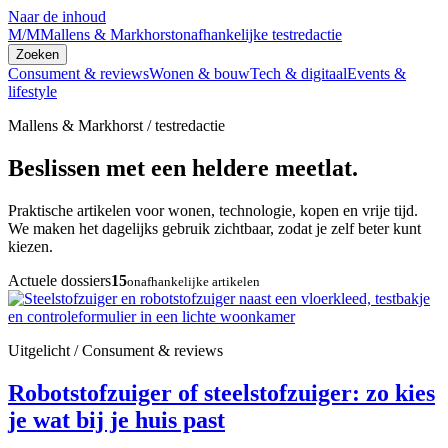
Naar de inhoud
M/M
Mallens & Markhorst
onafhankelijke testredactie
Zoeken
Consument & reviews
Wonen & bouw
Tech & digitaal
Events &
lifestyle
Mallens & Markhorst / testredactie
Beslissen met een heldere meetlat.
Praktische artikelen voor wonen, technologie, kopen en vrije tijd.
We maken het dagelijks gebruik zichtbaar, zodat je zelf beter kunt
kiezen.
Actuele dossiers
15
onafhankelijke artikelen
Uitgelicht / Consument & reviews
Robotstofzuiger of steelstofzuiger: zo kies
je wat bij je huis past