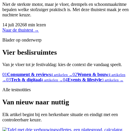
Niet de sterkste motor, maar je vloer, drempels en schoonmaakritme
bepalen welke stofzuiger praktisch is. Met deze thuistest maak je een
nuchtere keuze.
14 juli 2026
8 min lezen
Naar de thuistest
→
Blader op onderwerp
Vier beslisruimtes
Van je vloer tot je festivaldag: kies de context die vandaag speelt.
01
Consument & reviews
02
Wonen & bouw
4 artikelen →
4 artikelen
03
Tech & digitaal
04
Events & lifestyle
→
4 artikelen →
3 artikelen →
Alle testnotities
Van nieuw naar nuttig
Elk artikel begint bij een herkenbare situatie en eindigt met een
controleerbare keuze.