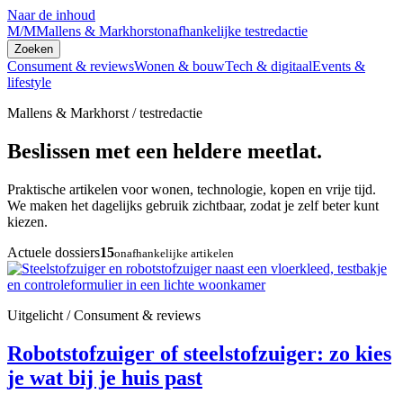
Naar de inhoud
M/M
Mallens & Markhorst
onafhankelijke testredactie
Zoeken
Consument & reviews
Wonen & bouw
Tech & digitaal
Events &
lifestyle
Mallens & Markhorst / testredactie
Beslissen met een heldere meetlat.
Praktische artikelen voor wonen, technologie, kopen en vrije tijd.
We maken het dagelijks gebruik zichtbaar, zodat je zelf beter kunt
kiezen.
Actuele dossiers
15
onafhankelijke artikelen
Uitgelicht / Consument & reviews
Robotstofzuiger of steelstofzuiger: zo kies
je wat bij je huis past