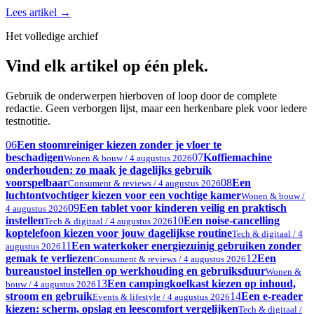
Lees artikel
→
Het volledige archief
Vind elk artikel op één plek.
Gebruik de onderwerpen hierboven of loop door de complete
redactie. Geen verborgen lijst, maar een herkenbare plek voor iedere
testnotitie.
06
Een stoomreiniger kiezen zonder je vloer te
beschadigen
07
Koffiemachine
Wonen & bouw / 4 augustus 2026
onderhouden: zo maak je dagelijks gebruik
voorspelbaar
08
Een
Consument & reviews / 4 augustus 2026
luchtontvochtiger kiezen voor een vochtige kamer
Wonen & bouw /
09
Een tablet voor kinderen veilig en praktisch
4 augustus 2026
instellen
10
Een noise-cancelling
Tech & digitaal / 4 augustus 2026
koptelefoon kiezen voor jouw dagelijkse routine
Tech & digitaal / 4
11
Een waterkoker energiezuinig gebruiken zonder
augustus 2026
gemak te verliezen
12
Een
Consument & reviews / 4 augustus 2026
bureaustoel instellen op werkhouding en gebruiksduur
Wonen &
13
Een campingkoelkast kiezen op inhoud,
bouw / 4 augustus 2026
stroom en gebruik
14
Een e-reader
Events & lifestyle / 4 augustus 2026
kiezen: scherm, opslag en leescomfort vergelijken
Tech & digitaal /