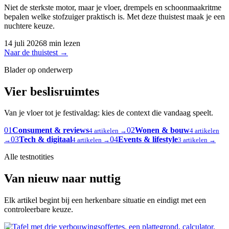
Niet de sterkste motor, maar je vloer, drempels en schoonmaakritme
bepalen welke stofzuiger praktisch is. Met deze thuistest maak je een
nuchtere keuze.
14 juli 2026
8 min lezen
Naar de thuistest
→
Blader op onderwerp
Vier beslisruimtes
Van je vloer tot je festivaldag: kies de context die vandaag speelt.
01
Consument & reviews
02
Wonen & bouw
4 artikelen →
4 artikelen
03
Tech & digitaal
04
Events & lifestyle
→
4 artikelen →
3 artikelen →
Alle testnotities
Van nieuw naar nuttig
Elk artikel begint bij een herkenbare situatie en eindigt met een
controleerbare keuze.