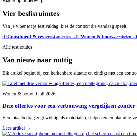
Blader op onderwerp
Vier beslisruimtes
Van je vloer tot je festivaldag: kies de context die vandaag speelt.
01
Consument & reviews
02
Wonen & bouw
4 artikelen →
4 artikelen →
Alle testnotities
Van nieuw naar nuttig
Elk artikel begint bij een herkenbare situatie en eindigt met een contr
Wonen & bouw
9 juli 2026
Drie offertes voor een verbouwing vergelijken zonder
Een totaalbedrag zegt weinig als materialen, stelposten en planning ver
Lees artikel
→