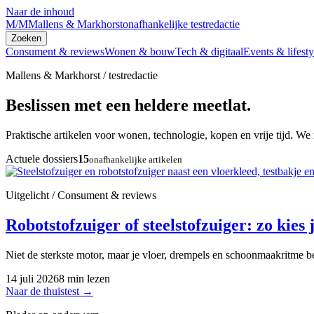
Naar de inhoud
M/M
Mallens & Markhorst
onafhankelijke testredactie
Zoeken
Consument & reviews
Wonen & bouw
Tech & digitaal
Events & lifesty
Mallens & Markhorst / testredactie
Beslissen met een heldere meetlat.
Praktische artikelen voor wonen, technologie, kopen en vrije tijd. We 
Actuele dossiers
15
onafhankelijke artikelen
Uitgelicht / Consument & reviews
Robotstofzuiger of steelstofzuiger: zo kies j
Niet de sterkste motor, maar je vloer, drempels en schoonmaakritme be
14 juli 2026
8 min lezen
Naar de thuistest
→