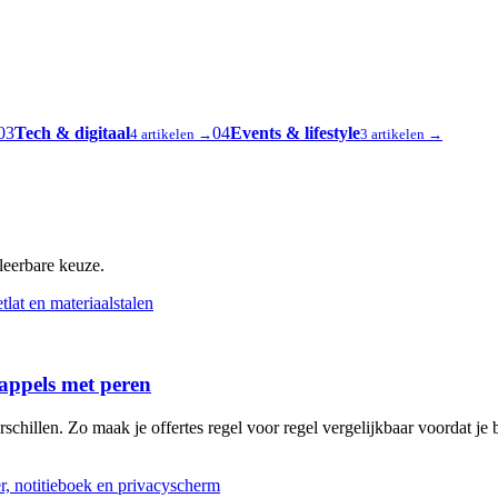
03
Tech & digitaal
04
Events & lifestyle
4 artikelen →
3 artikelen →
oleerbare keuze.
 appels met peren
schillen. Zo maak je offertes regel voor regel vergelijkbaar voordat je b