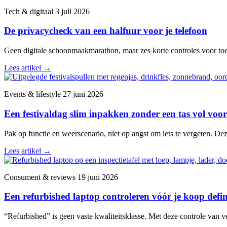
Tech & digitaal
3 juli 2026
De privacycheck van een halfuur voor je telefoon
Geen digitale schoonmaakmarathon, maar zes korte controles voor toega
Lees artikel
→
Events & lifestyle
27 juni 2026
Een festivaldag slim inpakken zonder een tas vol voor
Pak op functie en weerscenario, niet op angst om iets te vergeten. De
Lees artikel
→
Consument & reviews
19 juni 2026
Een refurbished laptop controleren vóór je koop defini
“Refurbished” is geen vaste kwaliteitsklasse. Met deze controle van v