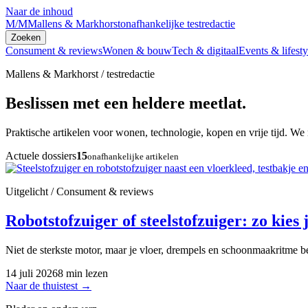
Naar de inhoud
M/M
Mallens & Markhorst
onafhankelijke testredactie
Zoeken
Consument & reviews
Wonen & bouw
Tech & digitaal
Events & lifesty
Mallens & Markhorst / testredactie
Beslissen met een heldere meetlat.
Praktische artikelen voor wonen, technologie, kopen en vrije tijd. We 
Actuele dossiers
15
onafhankelijke artikelen
Uitgelicht / Consument & reviews
Robotstofzuiger of steelstofzuiger: zo kies j
Niet de sterkste motor, maar je vloer, drempels en schoonmaakritme be
14 juli 2026
8 min lezen
Naar de thuistest
→