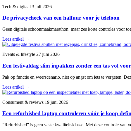
Tech & digitaal
3 juli 2026
De privacycheck van een halfuur voor je telefoon
Geen digitale schoonmaakmarathon, maar zes korte controles voor toega
Lees artikel
→
Events & lifestyle
27 juni 2026
Een festivaldag slim inpakken zonder een tas vol voor
Pak op functie en weerscenario, niet op angst om iets te vergeten. De
Lees artikel
→
Consument & reviews
19 juni 2026
Een refurbished laptop controleren vóór je koop defini
“Refurbished” is geen vaste kwaliteitsklasse. Met deze controle van v