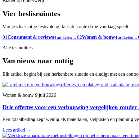
Blader op onderwerp
Vier beslisruimtes
Van je vloer tot je festivaldag: kies de context die vandaag speelt.
01
Consument & reviews
02
Wonen & bouw
4 artikelen →
4 artikelen →
Alle testnotities
Van nieuw naar nuttig
Elk artikel begint bij een herkenbare situatie en eindigt met een contr
Wonen & bouw
9 juli 2026
Drie offertes voor een verbouwing vergelijken zonder
Een totaalbedrag zegt weinig als materialen, stelposten en planning ver
Lees artikel
→