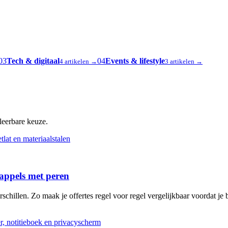
03
Tech & digitaal
04
Events & lifestyle
4 artikelen →
3 artikelen →
oleerbare keuze.
 appels met peren
schillen. Zo maak je offertes regel voor regel vergelijkbaar voordat je b