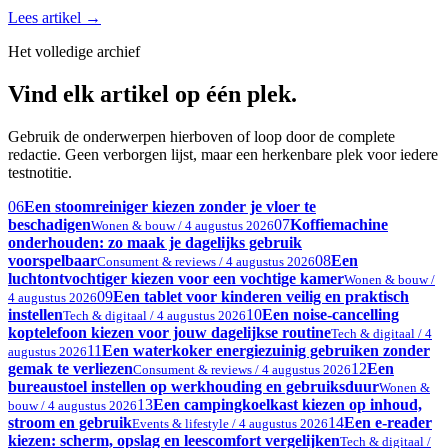
Lees artikel
→
Het volledige archief
Vind elk artikel op één plek.
Gebruik de onderwerpen hierboven of loop door de complete
redactie. Geen verborgen lijst, maar een herkenbare plek voor iedere
testnotitie.
06
Een stoomreiniger kiezen zonder je vloer te
beschadigen
07
Koffiemachine
Wonen & bouw / 4 augustus 2026
onderhouden: zo maak je dagelijks gebruik
voorspelbaar
08
Een
Consument & reviews / 4 augustus 2026
luchtontvochtiger kiezen voor een vochtige kamer
Wonen & bouw /
09
Een tablet voor kinderen veilig en praktisch
4 augustus 2026
instellen
10
Een noise-cancelling
Tech & digitaal / 4 augustus 2026
koptelefoon kiezen voor jouw dagelijkse routine
Tech & digitaal / 4
11
Een waterkoker energiezuinig gebruiken zonder
augustus 2026
gemak te verliezen
12
Een
Consument & reviews / 4 augustus 2026
bureaustoel instellen op werkhouding en gebruiksduur
Wonen &
13
Een campingkoelkast kiezen op inhoud,
bouw / 4 augustus 2026
stroom en gebruik
14
Een e-reader
Events & lifestyle / 4 augustus 2026
kiezen: scherm, opslag en leescomfort vergelijken
Tech & digitaal /