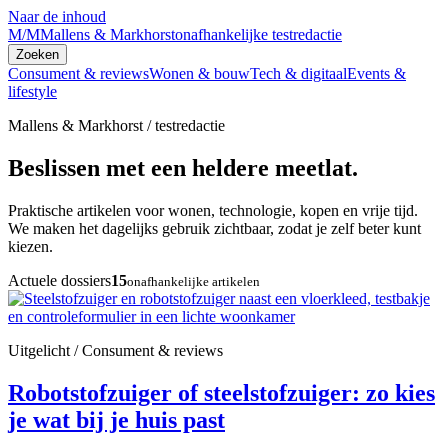
Naar de inhoud
M/M
Mallens & Markhorst
onafhankelijke testredactie
Zoeken
Consument & reviews
Wonen & bouw
Tech & digitaal
Events &
lifestyle
Mallens & Markhorst / testredactie
Beslissen met een heldere meetlat.
Praktische artikelen voor wonen, technologie, kopen en vrije tijd.
We maken het dagelijks gebruik zichtbaar, zodat je zelf beter kunt
kiezen.
Actuele dossiers
15
onafhankelijke artikelen
Uitgelicht / Consument & reviews
Robotstofzuiger of steelstofzuiger: zo kies
je wat bij je huis past