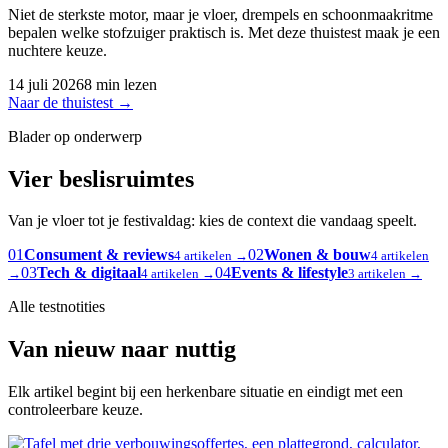
Niet de sterkste motor, maar je vloer, drempels en schoonmaakritme
bepalen welke stofzuiger praktisch is. Met deze thuistest maak je een
nuchtere keuze.
14 juli 2026
8 min lezen
Naar de thuistest
→
Blader op onderwerp
Vier beslisruimtes
Van je vloer tot je festivaldag: kies de context die vandaag speelt.
01
Consument & reviews
02
Wonen & bouw
4 artikelen →
4 artikelen
03
Tech & digitaal
04
Events & lifestyle
→
4 artikelen →
3 artikelen →
Alle testnotities
Van nieuw naar nuttig
Elk artikel begint bij een herkenbare situatie en eindigt met een
controleerbare keuze.