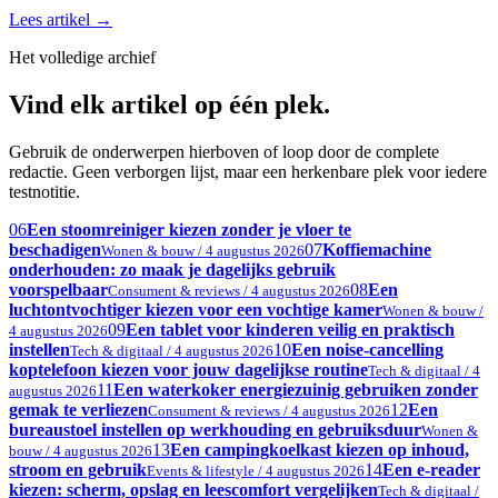
Lees artikel
→
Het volledige archief
Vind elk artikel op één plek.
Gebruik de onderwerpen hierboven of loop door de complete
redactie. Geen verborgen lijst, maar een herkenbare plek voor iedere
testnotitie.
06
Een stoomreiniger kiezen zonder je vloer te
beschadigen
07
Koffiemachine
Wonen & bouw / 4 augustus 2026
onderhouden: zo maak je dagelijks gebruik
voorspelbaar
08
Een
Consument & reviews / 4 augustus 2026
luchtontvochtiger kiezen voor een vochtige kamer
Wonen & bouw /
09
Een tablet voor kinderen veilig en praktisch
4 augustus 2026
instellen
10
Een noise-cancelling
Tech & digitaal / 4 augustus 2026
koptelefoon kiezen voor jouw dagelijkse routine
Tech & digitaal / 4
11
Een waterkoker energiezuinig gebruiken zonder
augustus 2026
gemak te verliezen
12
Een
Consument & reviews / 4 augustus 2026
bureaustoel instellen op werkhouding en gebruiksduur
Wonen &
13
Een campingkoelkast kiezen op inhoud,
bouw / 4 augustus 2026
stroom en gebruik
14
Een e-reader
Events & lifestyle / 4 augustus 2026
kiezen: scherm, opslag en leescomfort vergelijken
Tech & digitaal /