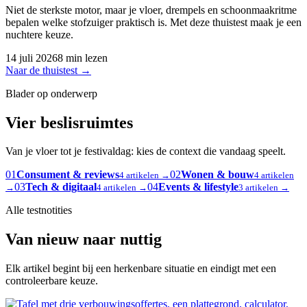
Niet de sterkste motor, maar je vloer, drempels en schoonmaakritme
bepalen welke stofzuiger praktisch is. Met deze thuistest maak je een
nuchtere keuze.
14 juli 2026
8 min lezen
Naar de thuistest
→
Blader op onderwerp
Vier beslisruimtes
Van je vloer tot je festivaldag: kies de context die vandaag speelt.
01
Consument & reviews
02
Wonen & bouw
4 artikelen →
4 artikelen
03
Tech & digitaal
04
Events & lifestyle
→
4 artikelen →
3 artikelen →
Alle testnotities
Van nieuw naar nuttig
Elk artikel begint bij een herkenbare situatie en eindigt met een
controleerbare keuze.