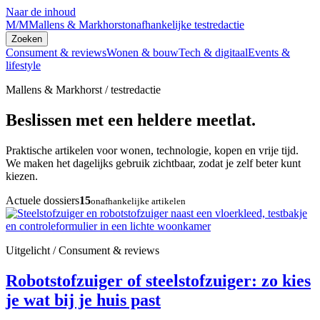
Naar de inhoud
M/M
Mallens & Markhorst
onafhankelijke testredactie
Zoeken
Consument & reviews
Wonen & bouw
Tech & digitaal
Events &
lifestyle
Mallens & Markhorst / testredactie
Beslissen met een heldere meetlat.
Praktische artikelen voor wonen, technologie, kopen en vrije tijd.
We maken het dagelijks gebruik zichtbaar, zodat je zelf beter kunt
kiezen.
Actuele dossiers
15
onafhankelijke artikelen
Uitgelicht / Consument & reviews
Robotstofzuiger of steelstofzuiger: zo kies
je wat bij je huis past