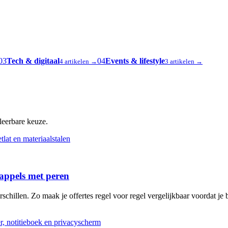
03
Tech & digitaal
04
Events & lifestyle
4 artikelen →
3 artikelen →
oleerbare keuze.
 appels met peren
schillen. Zo maak je offertes regel voor regel vergelijkbaar voordat je b