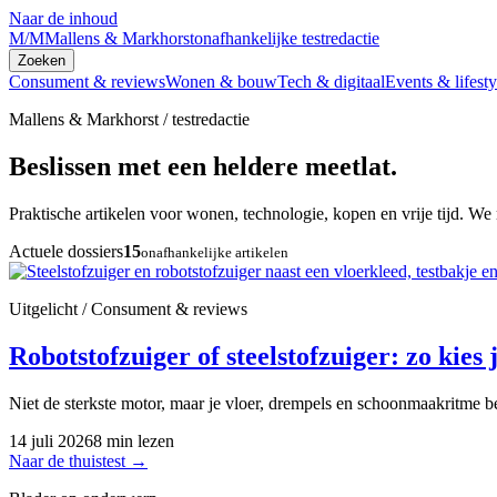
Naar de inhoud
M/M
Mallens & Markhorst
onafhankelijke testredactie
Zoeken
Consument & reviews
Wonen & bouw
Tech & digitaal
Events & lifesty
Mallens & Markhorst / testredactie
Beslissen met een heldere meetlat.
Praktische artikelen voor wonen, technologie, kopen en vrije tijd. We 
Actuele dossiers
15
onafhankelijke artikelen
Uitgelicht / Consument & reviews
Robotstofzuiger of steelstofzuiger: zo kies j
Niet de sterkste motor, maar je vloer, drempels en schoonmaakritme be
14 juli 2026
8 min lezen
Naar de thuistest
→