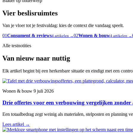
Blader op onderwerp
Vier beslisruimtes
Van je vloer tot je festivaldag: kies de context die vandaag speelt.
01
Consument & reviews
02
Wonen & bouw
4 artikelen →
4 artikelen →
Alle testnotities
Van nieuw naar nuttig
Elk artikel begint bij een herkenbare situatie en eindigt met een contr
Wonen & bouw
9 juli 2026
Drie offertes voor een verbouwing vergelijken zonder
Een totaalbedrag zegt weinig als materialen, stelposten en planning ver
Lees artikel
→