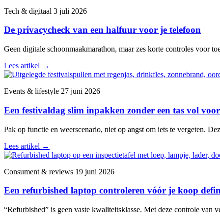
Tech & digitaal
3 juli 2026
De privacycheck van een halfuur voor je telefoon
Geen digitale schoonmaakmarathon, maar zes korte controles voor toega
Lees artikel
→
Events & lifestyle
27 juni 2026
Een festivaldag slim inpakken zonder een tas vol voor
Pak op functie en weerscenario, niet op angst om iets te vergeten. De
Lees artikel
→
Consument & reviews
19 juni 2026
Een refurbished laptop controleren vóór je koop defini
“Refurbished” is geen vaste kwaliteitsklasse. Met deze controle van v