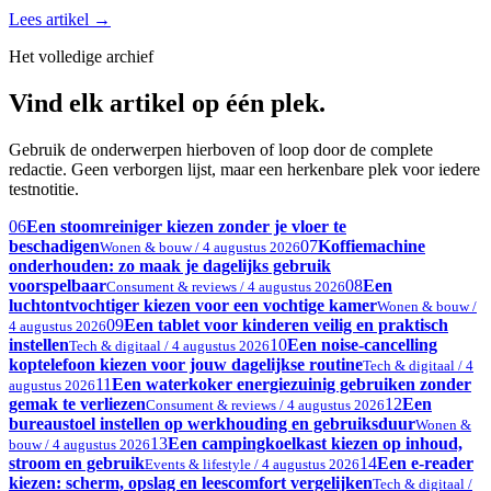
Lees artikel
→
Het volledige archief
Vind elk artikel op één plek.
Gebruik de onderwerpen hierboven of loop door de complete
redactie. Geen verborgen lijst, maar een herkenbare plek voor iedere
testnotitie.
06
Een stoomreiniger kiezen zonder je vloer te
beschadigen
07
Koffiemachine
Wonen & bouw / 4 augustus 2026
onderhouden: zo maak je dagelijks gebruik
voorspelbaar
08
Een
Consument & reviews / 4 augustus 2026
luchtontvochtiger kiezen voor een vochtige kamer
Wonen & bouw /
09
Een tablet voor kinderen veilig en praktisch
4 augustus 2026
instellen
10
Een noise-cancelling
Tech & digitaal / 4 augustus 2026
koptelefoon kiezen voor jouw dagelijkse routine
Tech & digitaal / 4
11
Een waterkoker energiezuinig gebruiken zonder
augustus 2026
gemak te verliezen
12
Een
Consument & reviews / 4 augustus 2026
bureaustoel instellen op werkhouding en gebruiksduur
Wonen &
13
Een campingkoelkast kiezen op inhoud,
bouw / 4 augustus 2026
stroom en gebruik
14
Een e-reader
Events & lifestyle / 4 augustus 2026
kiezen: scherm, opslag en leescomfort vergelijken
Tech & digitaal /