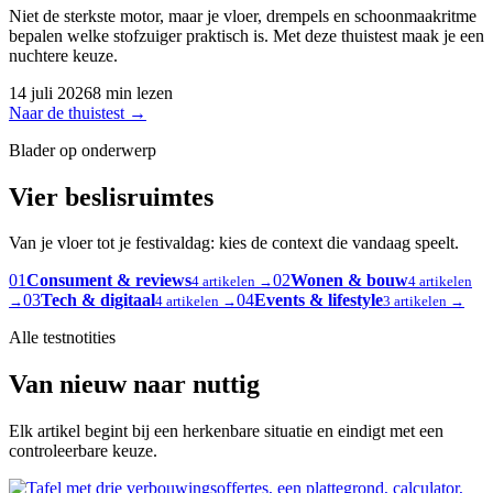
Niet de sterkste motor, maar je vloer, drempels en schoonmaakritme
bepalen welke stofzuiger praktisch is. Met deze thuistest maak je een
nuchtere keuze.
14 juli 2026
8 min lezen
Naar de thuistest
→
Blader op onderwerp
Vier beslisruimtes
Van je vloer tot je festivaldag: kies de context die vandaag speelt.
01
Consument & reviews
02
Wonen & bouw
4 artikelen →
4 artikelen
03
Tech & digitaal
04
Events & lifestyle
→
4 artikelen →
3 artikelen →
Alle testnotities
Van nieuw naar nuttig
Elk artikel begint bij een herkenbare situatie en eindigt met een
controleerbare keuze.