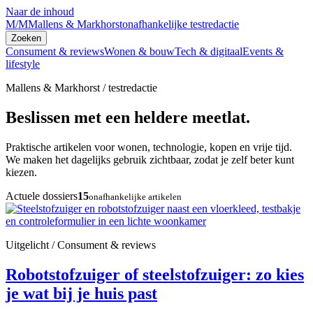
Naar de inhoud
M/M
Mallens & Markhorst
onafhankelijke testredactie
Zoeken
Consument & reviews
Wonen & bouw
Tech & digitaal
Events &
lifestyle
Mallens & Markhorst / testredactie
Beslissen met een heldere meetlat.
Praktische artikelen voor wonen, technologie, kopen en vrije tijd.
We maken het dagelijks gebruik zichtbaar, zodat je zelf beter kunt
kiezen.
Actuele dossiers
15
onafhankelijke artikelen
Uitgelicht / Consument & reviews
Robotstofzuiger of steelstofzuiger: zo kies
je wat bij je huis past