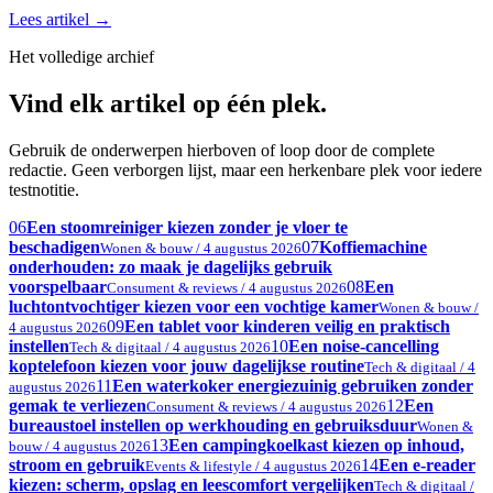
Lees artikel
→
Het volledige archief
Vind elk artikel op één plek.
Gebruik de onderwerpen hierboven of loop door de complete
redactie. Geen verborgen lijst, maar een herkenbare plek voor iedere
testnotitie.
06
Een stoomreiniger kiezen zonder je vloer te
beschadigen
07
Koffiemachine
Wonen & bouw / 4 augustus 2026
onderhouden: zo maak je dagelijks gebruik
voorspelbaar
08
Een
Consument & reviews / 4 augustus 2026
luchtontvochtiger kiezen voor een vochtige kamer
Wonen & bouw /
09
Een tablet voor kinderen veilig en praktisch
4 augustus 2026
instellen
10
Een noise-cancelling
Tech & digitaal / 4 augustus 2026
koptelefoon kiezen voor jouw dagelijkse routine
Tech & digitaal / 4
11
Een waterkoker energiezuinig gebruiken zonder
augustus 2026
gemak te verliezen
12
Een
Consument & reviews / 4 augustus 2026
bureaustoel instellen op werkhouding en gebruiksduur
Wonen &
13
Een campingkoelkast kiezen op inhoud,
bouw / 4 augustus 2026
stroom en gebruik
14
Een e-reader
Events & lifestyle / 4 augustus 2026
kiezen: scherm, opslag en leescomfort vergelijken
Tech & digitaal /