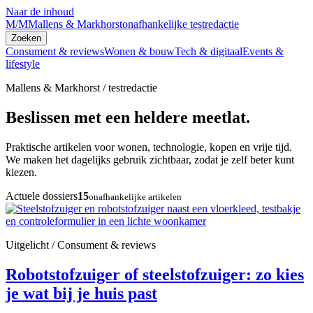
Naar de inhoud
M/M
Mallens & Markhorst
onafhankelijke testredactie
Zoeken
Consument & reviews
Wonen & bouw
Tech & digitaal
Events &
lifestyle
Mallens & Markhorst / testredactie
Beslissen met een heldere meetlat.
Praktische artikelen voor wonen, technologie, kopen en vrije tijd.
We maken het dagelijks gebruik zichtbaar, zodat je zelf beter kunt
kiezen.
Actuele dossiers
15
onafhankelijke artikelen
Uitgelicht / Consument & reviews
Robotstofzuiger of steelstofzuiger: zo kies
je wat bij je huis past