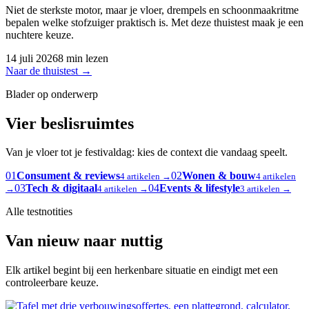
Niet de sterkste motor, maar je vloer, drempels en schoonmaakritme
bepalen welke stofzuiger praktisch is. Met deze thuistest maak je een
nuchtere keuze.
14 juli 2026
8 min lezen
Naar de thuistest
→
Blader op onderwerp
Vier beslisruimtes
Van je vloer tot je festivaldag: kies de context die vandaag speelt.
01
Consument & reviews
02
Wonen & bouw
4 artikelen →
4 artikelen
03
Tech & digitaal
04
Events & lifestyle
→
4 artikelen →
3 artikelen →
Alle testnotities
Van nieuw naar nuttig
Elk artikel begint bij een herkenbare situatie en eindigt met een
controleerbare keuze.