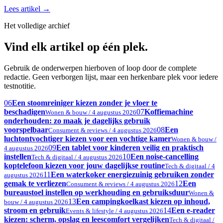
Lees artikel
→
Het volledige archief
Vind elk artikel op één plek.
Gebruik de onderwerpen hierboven of loop door de complete
redactie. Geen verborgen lijst, maar een herkenbare plek voor iedere
testnotitie.
06
Een stoomreiniger kiezen zonder je vloer te
beschadigen
07
Koffiemachine
Wonen & bouw / 4 augustus 2026
onderhouden: zo maak je dagelijks gebruik
voorspelbaar
08
Een
Consument & reviews / 4 augustus 2026
luchtontvochtiger kiezen voor een vochtige kamer
Wonen & bouw /
09
Een tablet voor kinderen veilig en praktisch
4 augustus 2026
instellen
10
Een noise-cancelling
Tech & digitaal / 4 augustus 2026
koptelefoon kiezen voor jouw dagelijkse routine
Tech & digitaal / 4
11
Een waterkoker energiezuinig gebruiken zonder
augustus 2026
gemak te verliezen
12
Een
Consument & reviews / 4 augustus 2026
bureaustoel instellen op werkhouding en gebruiksduur
Wonen &
13
Een campingkoelkast kiezen op inhoud,
bouw / 4 augustus 2026
stroom en gebruik
14
Een e-reader
Events & lifestyle / 4 augustus 2026
kiezen: scherm, opslag en leescomfort vergelijken
Tech & digitaal /