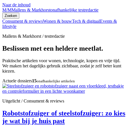
Naar de inhoud
M/M
Mallens & Markhorst
onafhankelijke testredactie
Zoeken
Consument & reviews
Wonen & bouw
Tech & digitaal
Events &
lifestyle
Mallens & Markhorst / testredactie
Beslissen met een heldere meetlat.
Praktische artikelen voor wonen, technologie, kopen en vrije tijd.
We maken het dagelijks gebruik zichtbaar, zodat je zelf beter kunt
kiezen.
Actuele dossiers
15
onafhankelijke artikelen
Uitgelicht / Consument & reviews
Robotstofzuiger of steelstofzuiger: zo kies
je wat bij je huis past