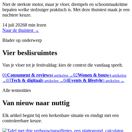
Niet de sterkste motor, maar je vloer, drempels en schoonmaakritme
bepalen welke stofzuiger praktisch is. Met deze thuistest maak je een
nuchtere keuze.
14 juli 2026
8 min lezen
Naar de thuistest
→
Blader op onderwerp
Vier beslisruimtes
Van je vloer tot je festivaldag: kies de context die vandaag speelt.
01
Consument & reviews
02
Wonen & bouw
4 artikelen →
4 artikelen
03
Tech & digitaal
04
Events & lifestyle
→
4 artikelen →
3 artikelen →
Alle testnotities
Van nieuw naar nuttig
Elk artikel begint bij een herkenbare situatie en eindigt met een
controleerbare keuze.