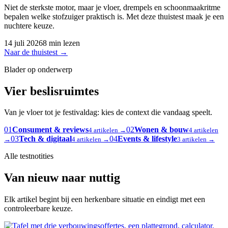
Niet de sterkste motor, maar je vloer, drempels en schoonmaakritme
bepalen welke stofzuiger praktisch is. Met deze thuistest maak je een
nuchtere keuze.
14 juli 2026
8 min lezen
Naar de thuistest
→
Blader op onderwerp
Vier beslisruimtes
Van je vloer tot je festivaldag: kies de context die vandaag speelt.
01
Consument & reviews
02
Wonen & bouw
4 artikelen →
4 artikelen
03
Tech & digitaal
04
Events & lifestyle
→
4 artikelen →
3 artikelen →
Alle testnotities
Van nieuw naar nuttig
Elk artikel begint bij een herkenbare situatie en eindigt met een
controleerbare keuze.