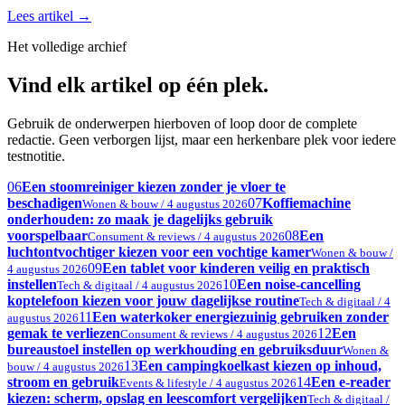
Lees artikel
→
Het volledige archief
Vind elk artikel op één plek.
Gebruik de onderwerpen hierboven of loop door de complete
redactie. Geen verborgen lijst, maar een herkenbare plek voor iedere
testnotitie.
06
Een stoomreiniger kiezen zonder je vloer te
beschadigen
07
Koffiemachine
Wonen & bouw / 4 augustus 2026
onderhouden: zo maak je dagelijks gebruik
voorspelbaar
08
Een
Consument & reviews / 4 augustus 2026
luchtontvochtiger kiezen voor een vochtige kamer
Wonen & bouw /
09
Een tablet voor kinderen veilig en praktisch
4 augustus 2026
instellen
10
Een noise-cancelling
Tech & digitaal / 4 augustus 2026
koptelefoon kiezen voor jouw dagelijkse routine
Tech & digitaal / 4
11
Een waterkoker energiezuinig gebruiken zonder
augustus 2026
gemak te verliezen
12
Een
Consument & reviews / 4 augustus 2026
bureaustoel instellen op werkhouding en gebruiksduur
Wonen &
13
Een campingkoelkast kiezen op inhoud,
bouw / 4 augustus 2026
stroom en gebruik
14
Een e-reader
Events & lifestyle / 4 augustus 2026
kiezen: scherm, opslag en leescomfort vergelijken
Tech & digitaal /