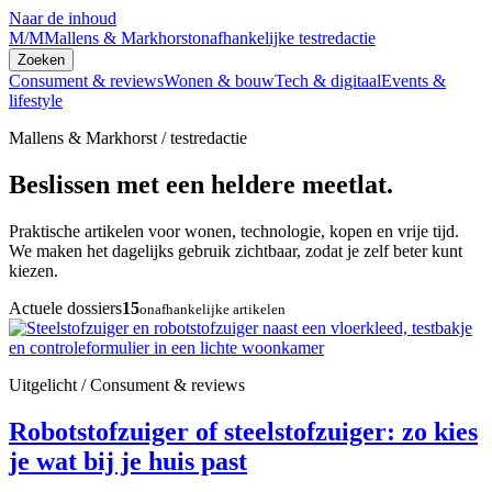
Naar de inhoud
M/M
Mallens & Markhorst
onafhankelijke testredactie
Zoeken
Consument & reviews
Wonen & bouw
Tech & digitaal
Events &
lifestyle
Mallens & Markhorst / testredactie
Beslissen met een heldere meetlat.
Praktische artikelen voor wonen, technologie, kopen en vrije tijd.
We maken het dagelijks gebruik zichtbaar, zodat je zelf beter kunt
kiezen.
Actuele dossiers
15
onafhankelijke artikelen
Uitgelicht / Consument & reviews
Robotstofzuiger of steelstofzuiger: zo kies
je wat bij je huis past