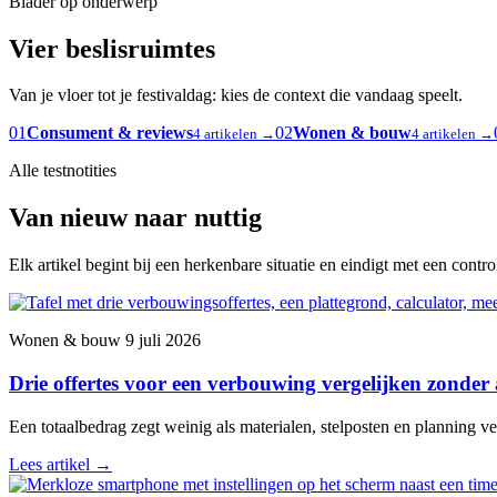
Blader op onderwerp
Vier beslisruimtes
Van je vloer tot je festivaldag: kies de context die vandaag speelt.
01
Consument & reviews
02
Wonen & bouw
4 artikelen →
4 artikelen →
Alle testnotities
Van nieuw naar nuttig
Elk artikel begint bij een herkenbare situatie en eindigt met een contr
Wonen & bouw
9 juli 2026
Drie offertes voor een verbouwing vergelijken zonder
Een totaalbedrag zegt weinig als materialen, stelposten en planning ver
Lees artikel
→