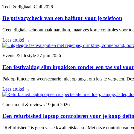
Tech & digitaal
3 juli 2026
De privacycheck van een halfuur voor je telefoon
Geen digitale schoonmaakmarathon, maar zes korte controles voor toega
Lees artikel
→
Events & lifestyle
27 juni 2026
Een festivaldag slim inpakken zonder een tas vol voor
Pak op functie en weerscenario, niet op angst om iets te vergeten. De
Lees artikel
→
Consument & reviews
19 juni 2026
Een refurbished laptop controleren vóór je koop defini
“Refurbished” is geen vaste kwaliteitsklasse. Met deze controle van v