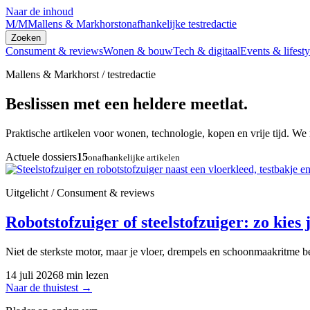
Naar de inhoud
M/M
Mallens & Markhorst
onafhankelijke testredactie
Zoeken
Consument & reviews
Wonen & bouw
Tech & digitaal
Events & lifesty
Mallens & Markhorst / testredactie
Beslissen met een heldere meetlat.
Praktische artikelen voor wonen, technologie, kopen en vrije tijd. We 
Actuele dossiers
15
onafhankelijke artikelen
Uitgelicht / Consument & reviews
Robotstofzuiger of steelstofzuiger: zo kies j
Niet de sterkste motor, maar je vloer, drempels en schoonmaakritme be
14 juli 2026
8 min lezen
Naar de thuistest
→