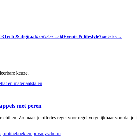
03
Tech & digitaal
04
Events & lifestyle
4 artikelen →
3 artikelen →
oleerbare keuze.
 appels met peren
schillen. Zo maak je offertes regel voor regel vergelijkbaar voordat je b