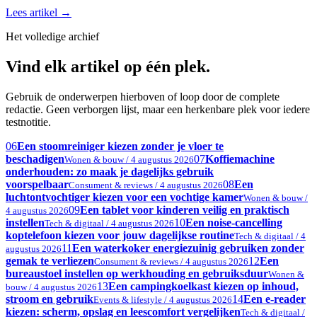
Lees artikel
→
Het volledige archief
Vind elk artikel op één plek.
Gebruik de onderwerpen hierboven of loop door de complete
redactie. Geen verborgen lijst, maar een herkenbare plek voor iedere
testnotitie.
06
Een stoomreiniger kiezen zonder je vloer te
beschadigen
07
Koffiemachine
Wonen & bouw / 4 augustus 2026
onderhouden: zo maak je dagelijks gebruik
voorspelbaar
08
Een
Consument & reviews / 4 augustus 2026
luchtontvochtiger kiezen voor een vochtige kamer
Wonen & bouw /
09
Een tablet voor kinderen veilig en praktisch
4 augustus 2026
instellen
10
Een noise-cancelling
Tech & digitaal / 4 augustus 2026
koptelefoon kiezen voor jouw dagelijkse routine
Tech & digitaal / 4
11
Een waterkoker energiezuinig gebruiken zonder
augustus 2026
gemak te verliezen
12
Een
Consument & reviews / 4 augustus 2026
bureaustoel instellen op werkhouding en gebruiksduur
Wonen &
13
Een campingkoelkast kiezen op inhoud,
bouw / 4 augustus 2026
stroom en gebruik
14
Een e-reader
Events & lifestyle / 4 augustus 2026
kiezen: scherm, opslag en leescomfort vergelijken
Tech & digitaal /