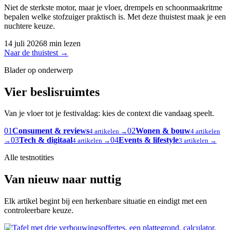
Niet de sterkste motor, maar je vloer, drempels en schoonmaakritme
bepalen welke stofzuiger praktisch is. Met deze thuistest maak je een
nuchtere keuze.
14 juli 2026
8 min lezen
Naar de thuistest
→
Blader op onderwerp
Vier beslisruimtes
Van je vloer tot je festivaldag: kies de context die vandaag speelt.
01
Consument & reviews
02
Wonen & bouw
4 artikelen →
4 artikelen
03
Tech & digitaal
04
Events & lifestyle
→
4 artikelen →
3 artikelen →
Alle testnotities
Van nieuw naar nuttig
Elk artikel begint bij een herkenbare situatie en eindigt met een
controleerbare keuze.