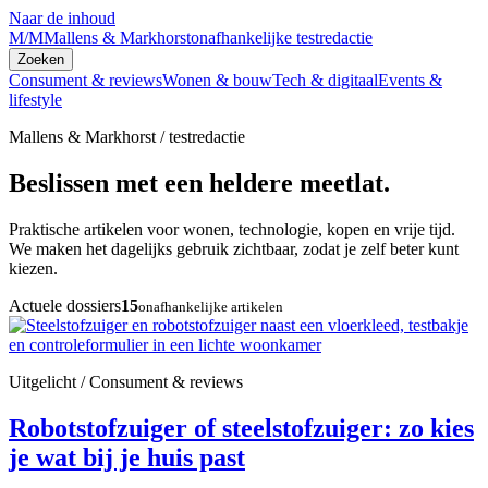
Naar de inhoud
M/M
Mallens & Markhorst
onafhankelijke testredactie
Zoeken
Consument & reviews
Wonen & bouw
Tech & digitaal
Events &
lifestyle
Mallens & Markhorst / testredactie
Beslissen met een heldere meetlat.
Praktische artikelen voor wonen, technologie, kopen en vrije tijd.
We maken het dagelijks gebruik zichtbaar, zodat je zelf beter kunt
kiezen.
Actuele dossiers
15
onafhankelijke artikelen
Uitgelicht / Consument & reviews
Robotstofzuiger of steelstofzuiger: zo kies
je wat bij je huis past