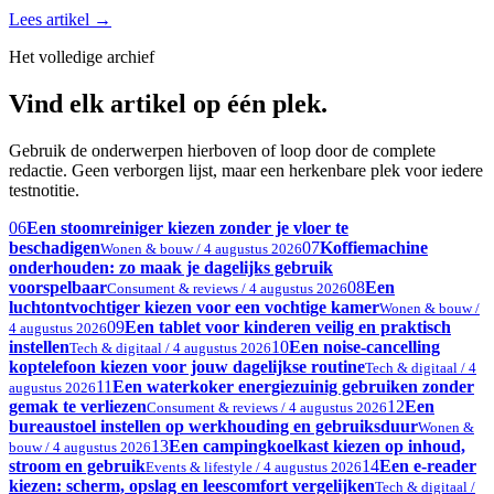
Lees artikel
→
Het volledige archief
Vind elk artikel op één plek.
Gebruik de onderwerpen hierboven of loop door de complete
redactie. Geen verborgen lijst, maar een herkenbare plek voor iedere
testnotitie.
06
Een stoomreiniger kiezen zonder je vloer te
beschadigen
07
Koffiemachine
Wonen & bouw / 4 augustus 2026
onderhouden: zo maak je dagelijks gebruik
voorspelbaar
08
Een
Consument & reviews / 4 augustus 2026
luchtontvochtiger kiezen voor een vochtige kamer
Wonen & bouw /
09
Een tablet voor kinderen veilig en praktisch
4 augustus 2026
instellen
10
Een noise-cancelling
Tech & digitaal / 4 augustus 2026
koptelefoon kiezen voor jouw dagelijkse routine
Tech & digitaal / 4
11
Een waterkoker energiezuinig gebruiken zonder
augustus 2026
gemak te verliezen
12
Een
Consument & reviews / 4 augustus 2026
bureaustoel instellen op werkhouding en gebruiksduur
Wonen &
13
Een campingkoelkast kiezen op inhoud,
bouw / 4 augustus 2026
stroom en gebruik
14
Een e-reader
Events & lifestyle / 4 augustus 2026
kiezen: scherm, opslag en leescomfort vergelijken
Tech & digitaal /