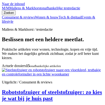
Naar de inhoud
M/M
Mallens & Markhorst
onafhankelijke testredactie
Zoeken
Consument & reviews
Wonen & bouw
Tech & digitaal
Events &
lifestyle
Mallens & Markhorst / testredactie
Beslissen met een heldere meetlat.
Praktische artikelen voor wonen, technologie, kopen en vrije tijd.
We maken het dagelijks gebruik zichtbaar, zodat je zelf beter kunt
kiezen.
Actuele dossiers
15
onafhankelijke artikelen
Uitgelicht / Consument & reviews
Robotstofzuiger of steelstofzuiger: zo kies
je wat bij je huis past