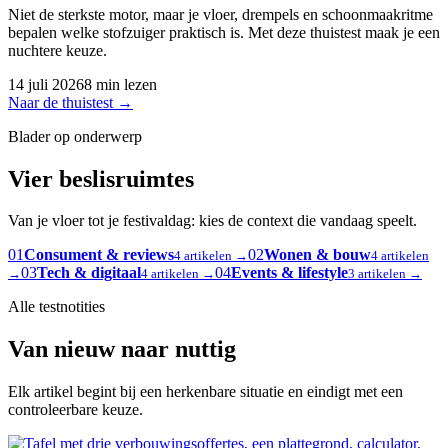
Niet de sterkste motor, maar je vloer, drempels en schoonmaakritme
bepalen welke stofzuiger praktisch is. Met deze thuistest maak je een
nuchtere keuze.
14 juli 2026
8 min lezen
Naar de thuistest
→
Blader op onderwerp
Vier beslisruimtes
Van je vloer tot je festivaldag: kies de context die vandaag speelt.
01
Consument & reviews
02
Wonen & bouw
4 artikelen →
4 artikelen
03
Tech & digitaal
04
Events & lifestyle
→
4 artikelen →
3 artikelen →
Alle testnotities
Van nieuw naar nuttig
Elk artikel begint bij een herkenbare situatie en eindigt met een
controleerbare keuze.