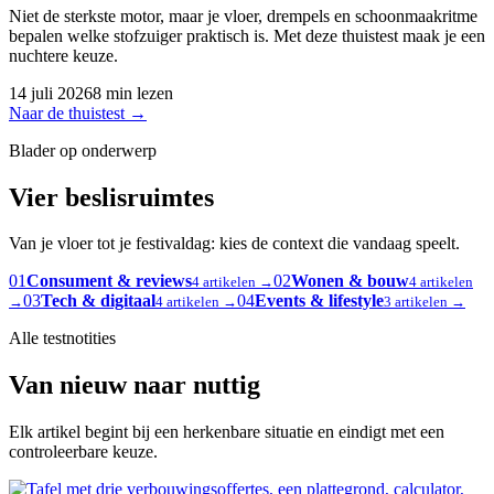
Niet de sterkste motor, maar je vloer, drempels en schoonmaakritme
bepalen welke stofzuiger praktisch is. Met deze thuistest maak je een
nuchtere keuze.
14 juli 2026
8 min lezen
Naar de thuistest
→
Blader op onderwerp
Vier beslisruimtes
Van je vloer tot je festivaldag: kies de context die vandaag speelt.
01
Consument & reviews
02
Wonen & bouw
4 artikelen →
4 artikelen
03
Tech & digitaal
04
Events & lifestyle
→
4 artikelen →
3 artikelen →
Alle testnotities
Van nieuw naar nuttig
Elk artikel begint bij een herkenbare situatie en eindigt met een
controleerbare keuze.