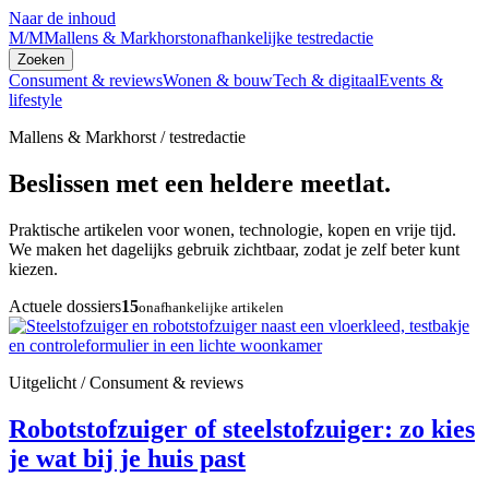
Naar de inhoud
M/M
Mallens & Markhorst
onafhankelijke testredactie
Zoeken
Consument & reviews
Wonen & bouw
Tech & digitaal
Events &
lifestyle
Mallens & Markhorst / testredactie
Beslissen met een heldere meetlat.
Praktische artikelen voor wonen, technologie, kopen en vrije tijd.
We maken het dagelijks gebruik zichtbaar, zodat je zelf beter kunt
kiezen.
Actuele dossiers
15
onafhankelijke artikelen
Uitgelicht / Consument & reviews
Robotstofzuiger of steelstofzuiger: zo kies
je wat bij je huis past