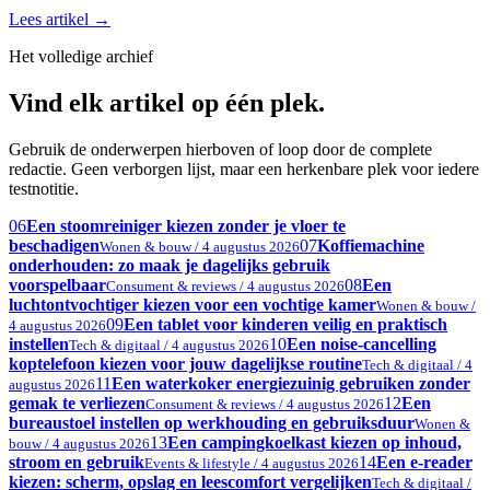
Lees artikel
→
Het volledige archief
Vind elk artikel op één plek.
Gebruik de onderwerpen hierboven of loop door de complete
redactie. Geen verborgen lijst, maar een herkenbare plek voor iedere
testnotitie.
06
Een stoomreiniger kiezen zonder je vloer te
beschadigen
07
Koffiemachine
Wonen & bouw / 4 augustus 2026
onderhouden: zo maak je dagelijks gebruik
voorspelbaar
08
Een
Consument & reviews / 4 augustus 2026
luchtontvochtiger kiezen voor een vochtige kamer
Wonen & bouw /
09
Een tablet voor kinderen veilig en praktisch
4 augustus 2026
instellen
10
Een noise-cancelling
Tech & digitaal / 4 augustus 2026
koptelefoon kiezen voor jouw dagelijkse routine
Tech & digitaal / 4
11
Een waterkoker energiezuinig gebruiken zonder
augustus 2026
gemak te verliezen
12
Een
Consument & reviews / 4 augustus 2026
bureaustoel instellen op werkhouding en gebruiksduur
Wonen &
13
Een campingkoelkast kiezen op inhoud,
bouw / 4 augustus 2026
stroom en gebruik
14
Een e-reader
Events & lifestyle / 4 augustus 2026
kiezen: scherm, opslag en leescomfort vergelijken
Tech & digitaal /