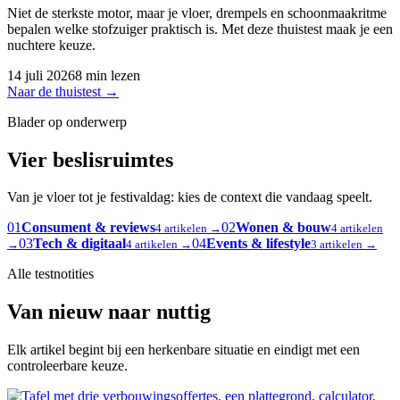
Niet de sterkste motor, maar je vloer, drempels en schoonmaakritme
bepalen welke stofzuiger praktisch is. Met deze thuistest maak je een
nuchtere keuze.
14 juli 2026
8 min lezen
Naar de thuistest
→
Blader op onderwerp
Vier beslisruimtes
Van je vloer tot je festivaldag: kies de context die vandaag speelt.
01
Consument & reviews
02
Wonen & bouw
4 artikelen →
4 artikelen
03
Tech & digitaal
04
Events & lifestyle
→
4 artikelen →
3 artikelen →
Alle testnotities
Van nieuw naar nuttig
Elk artikel begint bij een herkenbare situatie en eindigt met een
controleerbare keuze.