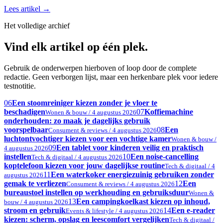
Lees artikel
→
Het volledige archief
Vind elk artikel op één plek.
Gebruik de onderwerpen hierboven of loop door de complete
redactie. Geen verborgen lijst, maar een herkenbare plek voor iedere
testnotitie.
06
Een stoomreiniger kiezen zonder je vloer te
beschadigen
07
Koffiemachine
Wonen & bouw / 4 augustus 2026
onderhouden: zo maak je dagelijks gebruik
voorspelbaar
08
Een
Consument & reviews / 4 augustus 2026
luchtontvochtiger kiezen voor een vochtige kamer
Wonen & bouw /
09
Een tablet voor kinderen veilig en praktisch
4 augustus 2026
instellen
10
Een noise-cancelling
Tech & digitaal / 4 augustus 2026
koptelefoon kiezen voor jouw dagelijkse routine
Tech & digitaal / 4
11
Een waterkoker energiezuinig gebruiken zonder
augustus 2026
gemak te verliezen
12
Een
Consument & reviews / 4 augustus 2026
bureaustoel instellen op werkhouding en gebruiksduur
Wonen &
13
Een campingkoelkast kiezen op inhoud,
bouw / 4 augustus 2026
stroom en gebruik
14
Een e-reader
Events & lifestyle / 4 augustus 2026
kiezen: scherm, opslag en leescomfort vergelijken
Tech & digitaal /