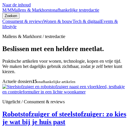
Naar de inhoud
M/M
Mallens & Markhorst
onafhankelijke testredactie
Zoeken
Consument & reviews
Wonen & bouw
Tech & digitaal
Events &
lifestyle
Mallens & Markhorst / testredactie
Beslissen met een heldere meetlat.
Praktische artikelen voor wonen, technologie, kopen en vrije tijd.
We maken het dagelijks gebruik zichtbaar, zodat je zelf beter kunt
kiezen.
Actuele dossiers
15
onafhankelijke artikelen
Uitgelicht / Consument & reviews
Robotstofzuiger of steelstofzuiger: zo kies
je wat bij je huis past