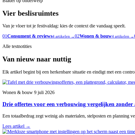
Blader op onderwerp
Vier beslisruimtes
Van je vloer tot je festivaldag: kies de context die vandaag speelt.
01
Consument & reviews
02
Wonen & bouw
4 artikelen →
4 artikelen →
Alle testnotities
Van nieuw naar nuttig
Elk artikel begint bij een herkenbare situatie en eindigt met een contr
Wonen & bouw
9 juli 2026
Drie offertes voor een verbouwing vergelijken zonder
Een totaalbedrag zegt weinig als materialen, stelposten en planning ver
Lees artikel
→