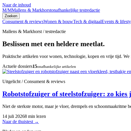
Naar de inhoud
M/M
Mallens & Markhorst
onafhankelijke testredactie
Zoeken
Consument & reviews
Wonen & bouw
Tech & digitaal
Events & lifesty
Mallens & Markhorst / testredactie
Beslissen met een heldere meetlat.
Praktische artikelen voor wonen, technologie, kopen en vrije tijd. We 
Actuele dossiers
15
onafhankelijke artikelen
Uitgelicht / Consument & reviews
Robotstofzuiger of steelstofzuiger: zo kies j
Niet de sterkste motor, maar je vloer, drempels en schoonmaakritme be
14 juli 2026
8 min lezen
Naar de thuistest
→