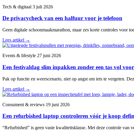
Tech & digitaal
3 juli 2026
De privacycheck van een halfuur voor je telefoon
Geen digitale schoonmaakmarathon, maar zes korte controles voor toega
Lees artikel
→
Events & lifestyle
27 juni 2026
Een festivaldag slim inpakken zonder een tas vol voor
Pak op functie en weerscenario, niet op angst om iets te vergeten. De
Lees artikel
→
Consument & reviews
19 juni 2026
Een refurbished laptop controleren vóór je koop defini
“Refurbished” is geen vaste kwaliteitsklasse. Met deze controle van v