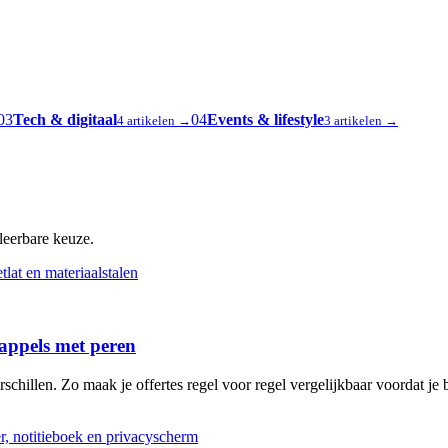
03
Tech & digitaal
04
Events & lifestyle
4 artikelen →
3 artikelen →
oleerbare keuze.
 appels met peren
schillen. Zo maak je offertes regel voor regel vergelijkbaar voordat je b