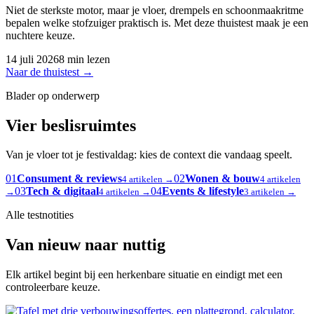
Niet de sterkste motor, maar je vloer, drempels en schoonmaakritme
bepalen welke stofzuiger praktisch is. Met deze thuistest maak je een
nuchtere keuze.
14 juli 2026
8 min lezen
Naar de thuistest
→
Blader op onderwerp
Vier beslisruimtes
Van je vloer tot je festivaldag: kies de context die vandaag speelt.
01
Consument & reviews
02
Wonen & bouw
4 artikelen →
4 artikelen
03
Tech & digitaal
04
Events & lifestyle
→
4 artikelen →
3 artikelen →
Alle testnotities
Van nieuw naar nuttig
Elk artikel begint bij een herkenbare situatie en eindigt met een
controleerbare keuze.