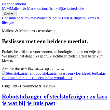
Naar de inhoud
M/M
Mallens & Markhorst
onafhankelijke testredactie
Zoeken
Consument & reviews
Wonen & bouw
Tech & digitaal
Events &
lifestyle
Mallens & Markhorst / testredactie
Beslissen met een heldere meetlat.
Praktische artikelen voor wonen, technologie, kopen en vrije tijd.
We maken het dagelijks gebruik zichtbaar, zodat je zelf beter kunt
kiezen.
Actuele dossiers
15
onafhankelijke artikelen
Uitgelicht / Consument & reviews
Robotstofzuiger of steelstofzuiger: zo kies
je wat bij je huis past