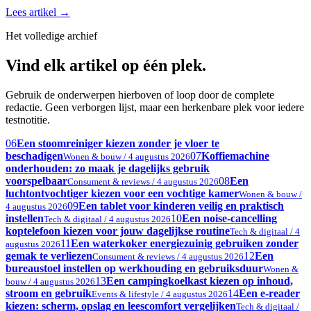
Lees artikel
→
Het volledige archief
Vind elk artikel op één plek.
Gebruik de onderwerpen hierboven of loop door de complete
redactie. Geen verborgen lijst, maar een herkenbare plek voor iedere
testnotitie.
06
Een stoomreiniger kiezen zonder je vloer te
beschadigen
07
Koffiemachine
Wonen & bouw / 4 augustus 2026
onderhouden: zo maak je dagelijks gebruik
voorspelbaar
08
Een
Consument & reviews / 4 augustus 2026
luchtontvochtiger kiezen voor een vochtige kamer
Wonen & bouw /
09
Een tablet voor kinderen veilig en praktisch
4 augustus 2026
instellen
10
Een noise-cancelling
Tech & digitaal / 4 augustus 2026
koptelefoon kiezen voor jouw dagelijkse routine
Tech & digitaal / 4
11
Een waterkoker energiezuinig gebruiken zonder
augustus 2026
gemak te verliezen
12
Een
Consument & reviews / 4 augustus 2026
bureaustoel instellen op werkhouding en gebruiksduur
Wonen &
13
Een campingkoelkast kiezen op inhoud,
bouw / 4 augustus 2026
stroom en gebruik
14
Een e-reader
Events & lifestyle / 4 augustus 2026
kiezen: scherm, opslag en leescomfort vergelijken
Tech & digitaal /