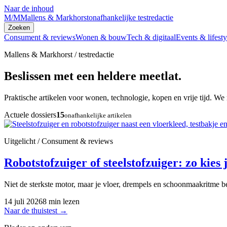
Naar de inhoud
M/M
Mallens & Markhorst
onafhankelijke testredactie
Zoeken
Consument & reviews
Wonen & bouw
Tech & digitaal
Events & lifesty
Mallens & Markhorst / testredactie
Beslissen met een heldere meetlat.
Praktische artikelen voor wonen, technologie, kopen en vrije tijd. We 
Actuele dossiers
15
onafhankelijke artikelen
Uitgelicht / Consument & reviews
Robotstofzuiger of steelstofzuiger: zo kies j
Niet de sterkste motor, maar je vloer, drempels en schoonmaakritme be
14 juli 2026
8 min lezen
Naar de thuistest
→