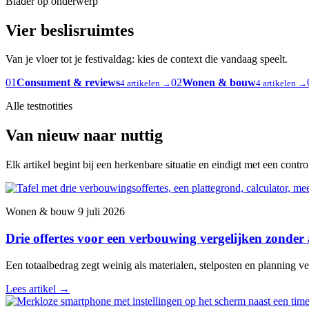
Blader op onderwerp
Vier beslisruimtes
Van je vloer tot je festivaldag: kies de context die vandaag speelt.
01
Consument & reviews
02
Wonen & bouw
4 artikelen →
4 artikelen →
Alle testnotities
Van nieuw naar nuttig
Elk artikel begint bij een herkenbare situatie en eindigt met een contr
Wonen & bouw
9 juli 2026
Drie offertes voor een verbouwing vergelijken zonder
Een totaalbedrag zegt weinig als materialen, stelposten en planning ver
Lees artikel
→