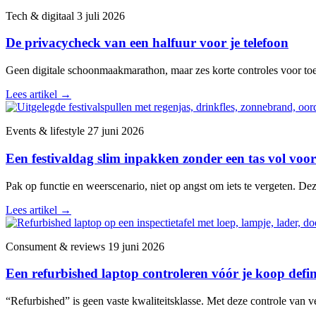
Tech & digitaal
3 juli 2026
De privacycheck van een halfuur voor je telefoon
Geen digitale schoonmaakmarathon, maar zes korte controles voor toega
Lees artikel
→
Events & lifestyle
27 juni 2026
Een festivaldag slim inpakken zonder een tas vol voor
Pak op functie en weerscenario, niet op angst om iets te vergeten. De
Lees artikel
→
Consument & reviews
19 juni 2026
Een refurbished laptop controleren vóór je koop defini
“Refurbished” is geen vaste kwaliteitsklasse. Met deze controle van v