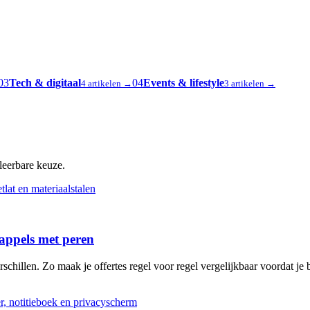
03
Tech & digitaal
04
Events & lifestyle
4 artikelen →
3 artikelen →
oleerbare keuze.
 appels met peren
schillen. Zo maak je offertes regel voor regel vergelijkbaar voordat je b