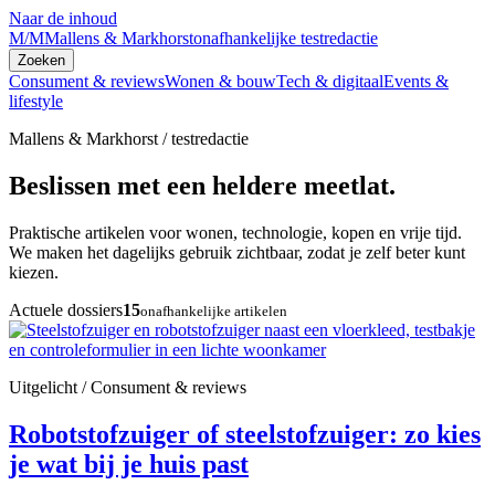
Naar de inhoud
M/M
Mallens & Markhorst
onafhankelijke testredactie
Zoeken
Consument & reviews
Wonen & bouw
Tech & digitaal
Events &
lifestyle
Mallens & Markhorst / testredactie
Beslissen met een heldere meetlat.
Praktische artikelen voor wonen, technologie, kopen en vrije tijd.
We maken het dagelijks gebruik zichtbaar, zodat je zelf beter kunt
kiezen.
Actuele dossiers
15
onafhankelijke artikelen
Uitgelicht / Consument & reviews
Robotstofzuiger of steelstofzuiger: zo kies
je wat bij je huis past