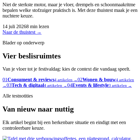
Niet de sterkste motor, maar je vloer, drempels en schoonmaakritme
bepalen welke stofzuiger praktisch is. Met deze thuistest maak je een
nuchtere keuze.
14 juli 2026
8 min lezen
Naar de thuistest
→
Blader op onderwerp
Vier beslisruimtes
Van je vloer tot je festivaldag: kies de context die vandaag speelt.
01
Consument & reviews
02
Wonen & bouw
4 artikelen →
4 artikelen
03
Tech & digitaal
04
Events & lifestyle
→
4 artikelen →
3 artikelen →
Alle testnotities
Van nieuw naar nuttig
Elk artikel begint bij een herkenbare situatie en eindigt met een
controleerbare keuze.