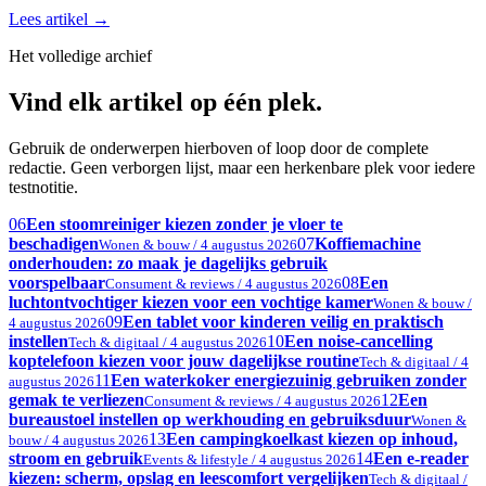
Lees artikel
→
Het volledige archief
Vind elk artikel op één plek.
Gebruik de onderwerpen hierboven of loop door de complete
redactie. Geen verborgen lijst, maar een herkenbare plek voor iedere
testnotitie.
06
Een stoomreiniger kiezen zonder je vloer te
beschadigen
07
Koffiemachine
Wonen & bouw / 4 augustus 2026
onderhouden: zo maak je dagelijks gebruik
voorspelbaar
08
Een
Consument & reviews / 4 augustus 2026
luchtontvochtiger kiezen voor een vochtige kamer
Wonen & bouw /
09
Een tablet voor kinderen veilig en praktisch
4 augustus 2026
instellen
10
Een noise-cancelling
Tech & digitaal / 4 augustus 2026
koptelefoon kiezen voor jouw dagelijkse routine
Tech & digitaal / 4
11
Een waterkoker energiezuinig gebruiken zonder
augustus 2026
gemak te verliezen
12
Een
Consument & reviews / 4 augustus 2026
bureaustoel instellen op werkhouding en gebruiksduur
Wonen &
13
Een campingkoelkast kiezen op inhoud,
bouw / 4 augustus 2026
stroom en gebruik
14
Een e-reader
Events & lifestyle / 4 augustus 2026
kiezen: scherm, opslag en leescomfort vergelijken
Tech & digitaal /