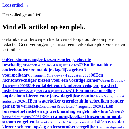
Lees artikel
→
Het volledige archief
Vind elk artikel op één plek.
Gebruik de onderwerpen hierboven of loop door de complete
redactie. Geen verborgen lijst, maar een herkenbare plek voor iedere
testnotitie.
06
Een stoomreiniger kiezen zonder je vloer te
beschadigen
07
Koffiemachine
Wonen & bouw / 4 augustus 2026
onderhouden: zo maak je dagelijks gebruik
voorspelbaar
08
Een
Consument & reviews / 4 augustus 2026
luchtontvochtiger kiezen voor een vochtige kamer
Wonen & bouw /
09
Een tablet voor kinderen veilig en praktisch
4 augustus 2026
instellen
10
Een noise-cancelling
Tech & digitaal / 4 augustus 2026
koptelefoon kiezen voor jouw dagelijkse routine
Tech & digitaal / 4
11
Een waterkoker energiezuinig gebruiken zonder
augustus 2026
gemak te verliezen
12
Een
Consument & reviews / 4 augustus 2026
bureaustoel instellen op werkhouding en gebruiksduur
Wonen &
13
Een campingkoelkast kiezen op inhoud,
bouw / 4 augustus 2026
stroom en gebruik
14
Een e-reader
Events & lifestyle / 4 augustus 2026
kiezen: scherm, opslag en leescomfort vergelijken
Tech & digitaal /