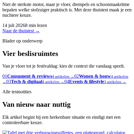
Niet de sterkste motor, maar je vloer, drempels en schoonmaakritme
bepalen welke stofzuiger praktisch is. Met deze thuistest maak je een
nuchtere keuze.
14 juli 2026
8 min lezen
Naar de thuistest
→
Blader op onderwerp
Vier beslisruimtes
Van je vloer tot je festivaldag: kies de context die vandaag speelt.
01
Consument & reviews
02
Wonen & bouw
4 artikelen →
4 artikelen
03
Tech & digitaal
04
Events & lifestyle
→
4 artikelen →
3 artikelen →
Alle testnotities
Van nieuw naar nuttig
Elk artikel begint bij een herkenbare situatie en eindigt met een
controleerbare keuze.