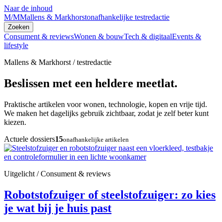
Naar de inhoud
M/M
Mallens & Markhorst
onafhankelijke testredactie
Zoeken
Consument & reviews
Wonen & bouw
Tech & digitaal
Events &
lifestyle
Mallens & Markhorst / testredactie
Beslissen met een heldere meetlat.
Praktische artikelen voor wonen, technologie, kopen en vrije tijd.
We maken het dagelijks gebruik zichtbaar, zodat je zelf beter kunt
kiezen.
Actuele dossiers
15
onafhankelijke artikelen
Uitgelicht / Consument & reviews
Robotstofzuiger of steelstofzuiger: zo kies
je wat bij je huis past