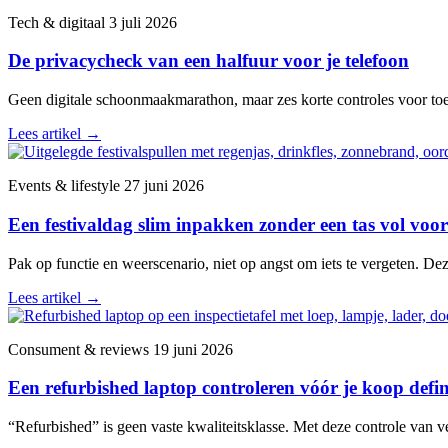
Tech & digitaal
3 juli 2026
De privacycheck van een halfuur voor je telefoon
Geen digitale schoonmaakmarathon, maar zes korte controles voor toega
Lees artikel
→
Events & lifestyle
27 juni 2026
Een festivaldag slim inpakken zonder een tas vol voor
Pak op functie en weerscenario, niet op angst om iets te vergeten. De
Lees artikel
→
Consument & reviews
19 juni 2026
Een refurbished laptop controleren vóór je koop defini
“Refurbished” is geen vaste kwaliteitsklasse. Met deze controle van v