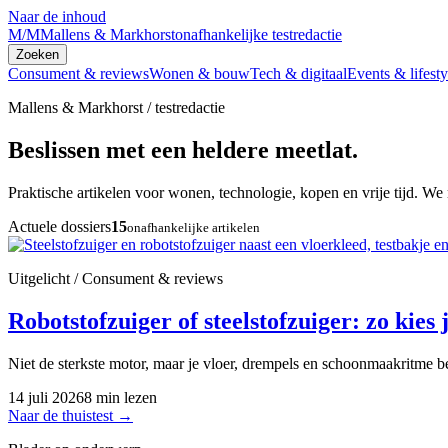
Naar de inhoud
M/M
Mallens & Markhorst
onafhankelijke testredactie
Zoeken
Consument & reviews
Wonen & bouw
Tech & digitaal
Events & lifesty
Mallens & Markhorst / testredactie
Beslissen met een heldere meetlat.
Praktische artikelen voor wonen, technologie, kopen en vrije tijd. We 
Actuele dossiers
15
onafhankelijke artikelen
Uitgelicht / Consument & reviews
Robotstofzuiger of steelstofzuiger: zo kies j
Niet de sterkste motor, maar je vloer, drempels en schoonmaakritme be
14 juli 2026
8 min lezen
Naar de thuistest
→