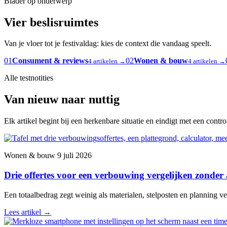
Blader op onderwerp
Vier beslisruimtes
Van je vloer tot je festivaldag: kies de context die vandaag speelt.
01
Consument & reviews
02
Wonen & bouw
4 artikelen →
4 artikelen →
Alle testnotities
Van nieuw naar nuttig
Elk artikel begint bij een herkenbare situatie en eindigt met een contr
Wonen & bouw
9 juli 2026
Drie offertes voor een verbouwing vergelijken zonder
Een totaalbedrag zegt weinig als materialen, stelposten en planning ver
Lees artikel
→