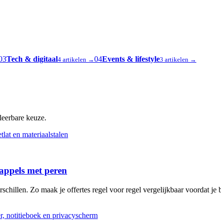
03
Tech & digitaal
04
Events & lifestyle
4 artikelen →
3 artikelen →
oleerbare keuze.
 appels met peren
schillen. Zo maak je offertes regel voor regel vergelijkbaar voordat je b