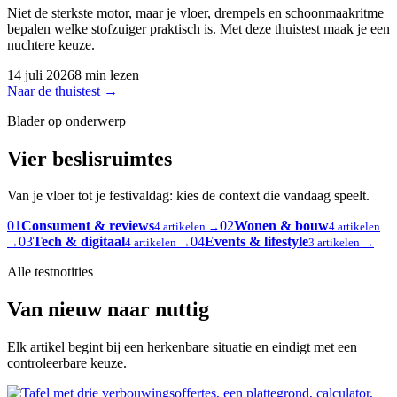
Niet de sterkste motor, maar je vloer, drempels en schoonmaakritme
bepalen welke stofzuiger praktisch is. Met deze thuistest maak je een
nuchtere keuze.
14 juli 2026
8 min lezen
Naar de thuistest
→
Blader op onderwerp
Vier beslisruimtes
Van je vloer tot je festivaldag: kies de context die vandaag speelt.
01
Consument & reviews
02
Wonen & bouw
4 artikelen →
4 artikelen
03
Tech & digitaal
04
Events & lifestyle
→
4 artikelen →
3 artikelen →
Alle testnotities
Van nieuw naar nuttig
Elk artikel begint bij een herkenbare situatie en eindigt met een
controleerbare keuze.