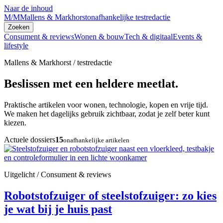
Naar de inhoud
M/M
Mallens & Markhorst
onafhankelijke testredactie
Zoeken
Consument & reviews
Wonen & bouw
Tech & digitaal
Events &
lifestyle
Mallens & Markhorst / testredactie
Beslissen met een heldere meetlat.
Praktische artikelen voor wonen, technologie, kopen en vrije tijd.
We maken het dagelijks gebruik zichtbaar, zodat je zelf beter kunt
kiezen.
Actuele dossiers
15
onafhankelijke artikelen
Uitgelicht / Consument & reviews
Robotstofzuiger of steelstofzuiger: zo kies
je wat bij je huis past