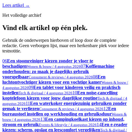
Lees artikel
→
Het volledige archief
Vind elk artikel op één plek.
Gebruik de onderwerpen hierboven of loop door de complete
redactie. Geen verborgen lijst, maar een herkenbare plek voor iedere
testnotitie.
06
Een stoomreiniger kiezen zonder je vloer te
beschadigen
07
Koffiemachine
Wonen & bouw / 4 augustus 2026
onderhouden: zo maak je dagelijks gebruik
voorspelbaar
08
Een
Consument & reviews / 4 augustus 2026
luchtontvochtiger kiezen voor een vochtige kamer
Wonen & bouw /
09
Een tablet voor kinderen veilig en praktisch
4 augustus 2026
instellen
10
Een noise-cancelling
Tech & digitaal / 4 augustus 2026
koptelefoon kiezen voor jouw dagelijkse routine
Tech & digitaal / 4
11
Een waterkoker energiezuinig gebruiken zonder
augustus 2026
gemak te verliezen
12
Een
Consument & reviews / 4 augustus 2026
bureaustoel instellen op werkhouding en gebruiksduur
Wonen &
13
Een campingkoelkast kiezen op inhoud,
bouw / 4 augustus 2026
stroom en gebruik
14
Een e-reader
Events & lifestyle / 4 augustus 2026
kiezen: scherm, opslag en leescomfort vergelijken
Tech & digitaal /