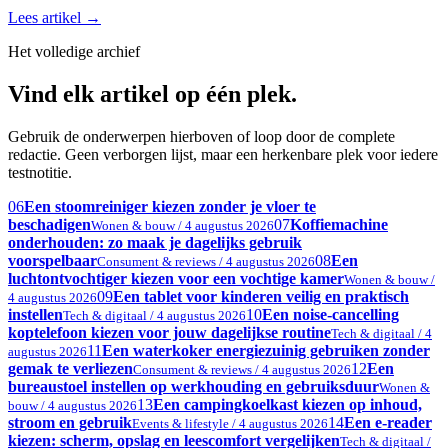
Lees artikel
→
Het volledige archief
Vind elk artikel op één plek.
Gebruik de onderwerpen hierboven of loop door de complete
redactie. Geen verborgen lijst, maar een herkenbare plek voor iedere
testnotitie.
06
Een stoomreiniger kiezen zonder je vloer te
beschadigen
07
Koffiemachine
Wonen & bouw / 4 augustus 2026
onderhouden: zo maak je dagelijks gebruik
voorspelbaar
08
Een
Consument & reviews / 4 augustus 2026
luchtontvochtiger kiezen voor een vochtige kamer
Wonen & bouw /
09
Een tablet voor kinderen veilig en praktisch
4 augustus 2026
instellen
10
Een noise-cancelling
Tech & digitaal / 4 augustus 2026
koptelefoon kiezen voor jouw dagelijkse routine
Tech & digitaal / 4
11
Een waterkoker energiezuinig gebruiken zonder
augustus 2026
gemak te verliezen
12
Een
Consument & reviews / 4 augustus 2026
bureaustoel instellen op werkhouding en gebruiksduur
Wonen &
13
Een campingkoelkast kiezen op inhoud,
bouw / 4 augustus 2026
stroom en gebruik
14
Een e-reader
Events & lifestyle / 4 augustus 2026
kiezen: scherm, opslag en leescomfort vergelijken
Tech & digitaal /