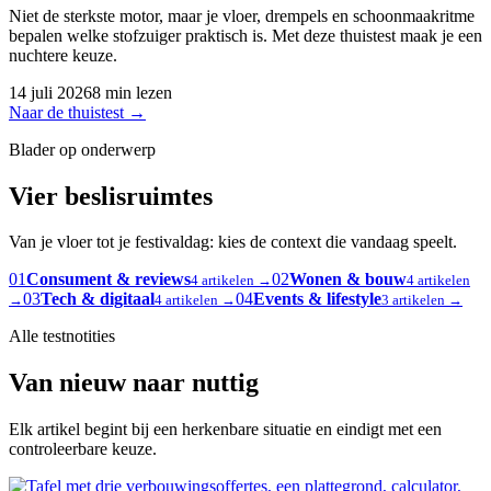
Niet de sterkste motor, maar je vloer, drempels en schoonmaakritme
bepalen welke stofzuiger praktisch is. Met deze thuistest maak je een
nuchtere keuze.
14 juli 2026
8 min lezen
Naar de thuistest
→
Blader op onderwerp
Vier beslisruimtes
Van je vloer tot je festivaldag: kies de context die vandaag speelt.
01
Consument & reviews
02
Wonen & bouw
4 artikelen →
4 artikelen
03
Tech & digitaal
04
Events & lifestyle
→
4 artikelen →
3 artikelen →
Alle testnotities
Van nieuw naar nuttig
Elk artikel begint bij een herkenbare situatie en eindigt met een
controleerbare keuze.