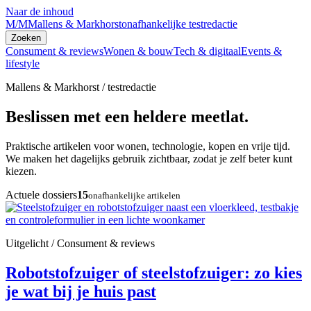
Naar de inhoud
M/M
Mallens & Markhorst
onafhankelijke testredactie
Zoeken
Consument & reviews
Wonen & bouw
Tech & digitaal
Events &
lifestyle
Mallens & Markhorst / testredactie
Beslissen met een heldere meetlat.
Praktische artikelen voor wonen, technologie, kopen en vrije tijd.
We maken het dagelijks gebruik zichtbaar, zodat je zelf beter kunt
kiezen.
Actuele dossiers
15
onafhankelijke artikelen
Uitgelicht / Consument & reviews
Robotstofzuiger of steelstofzuiger: zo kies
je wat bij je huis past