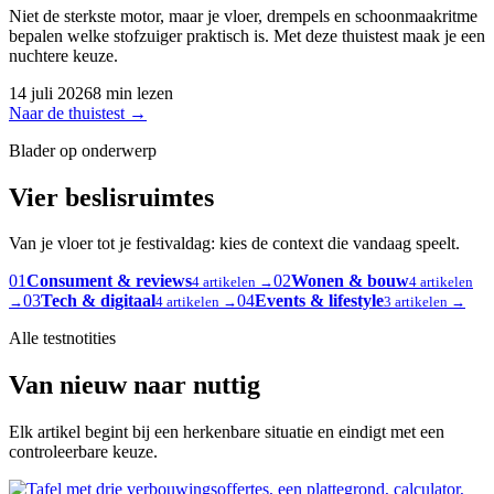
Niet de sterkste motor, maar je vloer, drempels en schoonmaakritme
bepalen welke stofzuiger praktisch is. Met deze thuistest maak je een
nuchtere keuze.
14 juli 2026
8 min lezen
Naar de thuistest
→
Blader op onderwerp
Vier beslisruimtes
Van je vloer tot je festivaldag: kies de context die vandaag speelt.
01
Consument & reviews
02
Wonen & bouw
4 artikelen →
4 artikelen
03
Tech & digitaal
04
Events & lifestyle
→
4 artikelen →
3 artikelen →
Alle testnotities
Van nieuw naar nuttig
Elk artikel begint bij een herkenbare situatie en eindigt met een
controleerbare keuze.