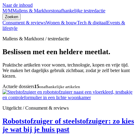
Naar de inhoud
M/M
Mallens & Markhorst
onafhankelijke testredactie
Zoeken
Consument & reviews
Wonen & bouw
Tech & digitaal
Events &
lifestyle
Mallens & Markhorst / testredactie
Beslissen met een heldere meetlat.
Praktische artikelen voor wonen, technologie, kopen en vrije tijd.
We maken het dagelijks gebruik zichtbaar, zodat je zelf beter kunt
kiezen.
Actuele dossiers
15
onafhankelijke artikelen
Uitgelicht / Consument & reviews
Robotstofzuiger of steelstofzuiger: zo kies
je wat bij je huis past