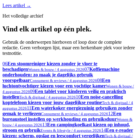
Lees artikel
→
Het volledige archief
Vind elk artikel op één plek.
Gebruik de onderwerpen hierboven of loop door de complete
redactie. Geen verborgen lijst, maar een herkenbare plek voor iedere
testnotitie.
06
Een stoomreiniger kiezen zonder je vloer te
beschadigen
07
Koffiemachine
Wonen & bouw / 4 augustus 2026
onderhouden: zo maak je dagelijks gebruik
voorspelbaar
08
Een
Consument & reviews / 4 augustus 2026
luchtontvochtiger kiezen voor een vochtige kamer
Wonen & bouw /
09
Een tablet voor kinderen veilig en praktisch
4 augustus 2026
instellen
10
Een noise-cancelling
Tech & digitaal / 4 augustus 2026
koptelefoon kiezen voor jouw dagelijkse routine
Tech & digitaal / 4
11
Een waterkoker energiezuinig gebruiken zonder
augustus 2026
gemak te verliezen
12
Een
Consument & reviews / 4 augustus 2026
bureaustoel instellen op werkhouding en gebruiksduur
Wonen &
13
Een campingkoelkast kiezen op inhoud,
bouw / 4 augustus 2026
stroom en gebruik
14
Een e-reader
Events & lifestyle / 4 augustus 2026
kiezen: scherm, opslag en leescomfort vergelijken
Tech & digitaal /