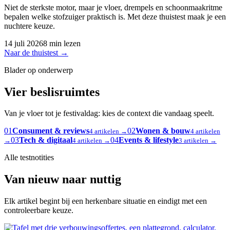
Niet de sterkste motor, maar je vloer, drempels en schoonmaakritme
bepalen welke stofzuiger praktisch is. Met deze thuistest maak je een
nuchtere keuze.
14 juli 2026
8 min lezen
Naar de thuistest
→
Blader op onderwerp
Vier beslisruimtes
Van je vloer tot je festivaldag: kies de context die vandaag speelt.
01
Consument & reviews
02
Wonen & bouw
4 artikelen →
4 artikelen
03
Tech & digitaal
04
Events & lifestyle
→
4 artikelen →
3 artikelen →
Alle testnotities
Van nieuw naar nuttig
Elk artikel begint bij een herkenbare situatie en eindigt met een
controleerbare keuze.