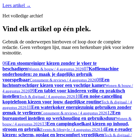
Lees artikel
→
Het volledige archief
Vind elk artikel op één plek.
Gebruik de onderwerpen hierboven of loop door de complete
redactie. Geen verborgen lijst, maar een herkenbare plek voor iedere
testnotitie.
06
Een stoomreiniger kiezen zonder je vloer te
beschadigen
07
Koffiemachine
Wonen & bouw / 4 augustus 2026
onderhouden: zo maak je dagelijks gebruik
voorspelbaar
08
Een
Consument & reviews / 4 augustus 2026
luchtontvochtiger kiezen voor een vochtige kamer
Wonen & bouw /
09
Een tablet voor kinderen veilig en praktisch
4 augustus 2026
instellen
10
Een noise-cancelling
Tech & digitaal / 4 augustus 2026
koptelefoon kiezen voor jouw dagelijkse routine
Tech & digitaal / 4
11
Een waterkoker energiezuinig gebruiken zonder
augustus 2026
gemak te verliezen
12
Een
Consument & reviews / 4 augustus 2026
bureaustoel instellen op werkhouding en gebruiksduur
Wonen &
13
Een campingkoelkast kiezen op inhoud,
bouw / 4 augustus 2026
stroom en gebruik
14
Een e-reader
Events & lifestyle / 4 augustus 2026
kiezen: scherm, opslag en leescomfort vergelijken
Tech & digitaal /