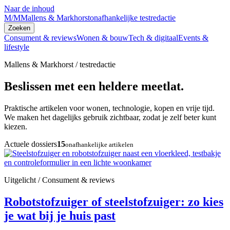
Naar de inhoud
M/M
Mallens & Markhorst
onafhankelijke testredactie
Zoeken
Consument & reviews
Wonen & bouw
Tech & digitaal
Events &
lifestyle
Mallens & Markhorst / testredactie
Beslissen met een heldere meetlat.
Praktische artikelen voor wonen, technologie, kopen en vrije tijd.
We maken het dagelijks gebruik zichtbaar, zodat je zelf beter kunt
kiezen.
Actuele dossiers
15
onafhankelijke artikelen
Uitgelicht / Consument & reviews
Robotstofzuiger of steelstofzuiger: zo kies
je wat bij je huis past