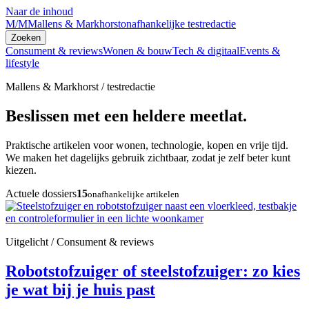
Naar de inhoud
M/M
Mallens & Markhorst
onafhankelijke testredactie
Zoeken
Consument & reviews
Wonen & bouw
Tech & digitaal
Events &
lifestyle
Mallens & Markhorst / testredactie
Beslissen met een heldere meetlat.
Praktische artikelen voor wonen, technologie, kopen en vrije tijd.
We maken het dagelijks gebruik zichtbaar, zodat je zelf beter kunt
kiezen.
Actuele dossiers
15
onafhankelijke artikelen
Uitgelicht / Consument & reviews
Robotstofzuiger of steelstofzuiger: zo kies
je wat bij je huis past