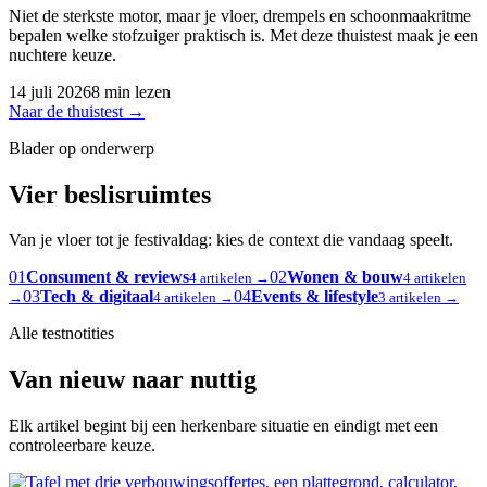
Niet de sterkste motor, maar je vloer, drempels en schoonmaakritme
bepalen welke stofzuiger praktisch is. Met deze thuistest maak je een
nuchtere keuze.
14 juli 2026
8 min lezen
Naar de thuistest
→
Blader op onderwerp
Vier beslisruimtes
Van je vloer tot je festivaldag: kies de context die vandaag speelt.
01
Consument & reviews
02
Wonen & bouw
4 artikelen →
4 artikelen
03
Tech & digitaal
04
Events & lifestyle
→
4 artikelen →
3 artikelen →
Alle testnotities
Van nieuw naar nuttig
Elk artikel begint bij een herkenbare situatie en eindigt met een
controleerbare keuze.