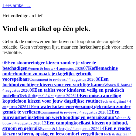
Lees artikel
→
Het volledige archief
Vind elk artikel op één plek.
Gebruik de onderwerpen hierboven of loop door de complete
redactie. Geen verborgen lijst, maar een herkenbare plek voor iedere
testnotitie.
06
Een stoomreiniger kiezen zonder je vloer te
beschadigen
07
Koffiemachine
Wonen & bouw / 4 augustus 2026
onderhouden: zo maak je dagelijks gebruik
voorspelbaar
08
Een
Consument & reviews / 4 augustus 2026
luchtontvochtiger kiezen voor een vochtige kamer
Wonen & bouw /
09
Een tablet voor kinderen veilig en praktisch
4 augustus 2026
instellen
10
Een noise-cancelling
Tech & digitaal / 4 augustus 2026
koptelefoon kiezen voor jouw dagelijkse routine
Tech & digitaal / 4
11
Een waterkoker energiezuinig gebruiken zonder
augustus 2026
gemak te verliezen
12
Een
Consument & reviews / 4 augustus 2026
bureaustoel instellen op werkhouding en gebruiksduur
Wonen &
13
Een campingkoelkast kiezen op inhoud,
bouw / 4 augustus 2026
stroom en gebruik
14
Een e-reader
Events & lifestyle / 4 augustus 2026
kiezen: scherm, opslag en leescomfort vergelijken
Tech & digitaal /