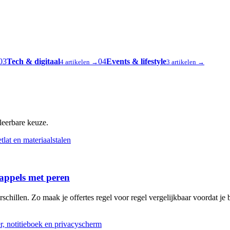
03
Tech & digitaal
04
Events & lifestyle
4 artikelen →
3 artikelen →
oleerbare keuze.
 appels met peren
schillen. Zo maak je offertes regel voor regel vergelijkbaar voordat je b