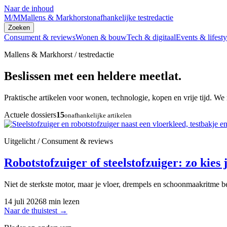
Naar de inhoud
M/M
Mallens & Markhorst
onafhankelijke testredactie
Zoeken
Consument & reviews
Wonen & bouw
Tech & digitaal
Events & lifesty
Mallens & Markhorst / testredactie
Beslissen met een heldere meetlat.
Praktische artikelen voor wonen, technologie, kopen en vrije tijd. We 
Actuele dossiers
15
onafhankelijke artikelen
Uitgelicht / Consument & reviews
Robotstofzuiger of steelstofzuiger: zo kies j
Niet de sterkste motor, maar je vloer, drempels en schoonmaakritme be
14 juli 2026
8 min lezen
Naar de thuistest
→