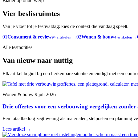
Blader op onderwerp
Vier beslisruimtes
Van je vloer tot je festivaldag: kies de context die vandaag speelt.
01
Consument & reviews
02
Wonen & bouw
4 artikelen →
4 artikelen →
Alle testnotities
Van nieuw naar nuttig
Elk artikel begint bij een herkenbare situatie en eindigt met een contr
Wonen & bouw
9 juli 2026
Drie offertes voor een verbouwing vergelijken zonder
Een totaalbedrag zegt weinig als materialen, stelposten en planning ver
Lees artikel
→