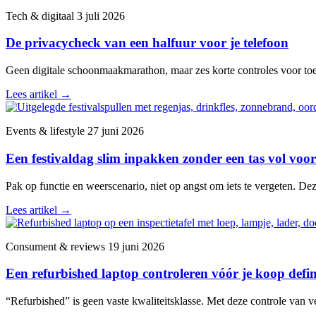
Tech & digitaal
3 juli 2026
De privacycheck van een halfuur voor je telefoon
Geen digitale schoonmaakmarathon, maar zes korte controles voor toega
Lees artikel
→
Events & lifestyle
27 juni 2026
Een festivaldag slim inpakken zonder een tas vol voor
Pak op functie en weerscenario, niet op angst om iets te vergeten. De
Lees artikel
→
Consument & reviews
19 juni 2026
Een refurbished laptop controleren vóór je koop defini
“Refurbished” is geen vaste kwaliteitsklasse. Met deze controle van v