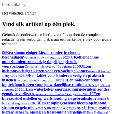
Lees artikel
→
Het volledige archief
Vind elk artikel op één plek.
Gebruik de onderwerpen hierboven of loop door de complete
redactie. Geen verborgen lijst, maar een herkenbare plek voor iedere
testnotitie.
06
Een stoomreiniger kiezen zonder je vloer te
beschadigen
07
Koffiemachine
Wonen & bouw / 4 augustus 2026
onderhouden: zo maak je dagelijks gebruik
voorspelbaar
08
Een
Consument & reviews / 4 augustus 2026
luchtontvochtiger kiezen voor een vochtige kamer
Wonen & bouw /
09
Een tablet voor kinderen veilig en praktisch
4 augustus 2026
instellen
10
Een noise-cancelling
Tech & digitaal / 4 augustus 2026
koptelefoon kiezen voor jouw dagelijkse routine
Tech & digitaal / 4
11
Een waterkoker energiezuinig gebruiken zonder
augustus 2026
gemak te verliezen
12
Een
Consument & reviews / 4 augustus 2026
bureaustoel instellen op werkhouding en gebruiksduur
Wonen &
13
Een campingkoelkast kiezen op inhoud,
bouw / 4 augustus 2026
stroom en gebruik
14
Een e-reader
Events & lifestyle / 4 augustus 2026
kiezen: scherm, opslag en leescomfort vergelijken
Tech & digitaal /