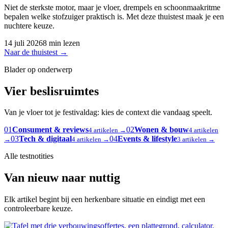
Niet de sterkste motor, maar je vloer, drempels en schoonmaakritme
bepalen welke stofzuiger praktisch is. Met deze thuistest maak je een
nuchtere keuze.
14 juli 2026
8 min lezen
Naar de thuistest
→
Blader op onderwerp
Vier beslisruimtes
Van je vloer tot je festivaldag: kies de context die vandaag speelt.
01
Consument & reviews
02
Wonen & bouw
4 artikelen →
4 artikelen
03
Tech & digitaal
04
Events & lifestyle
→
4 artikelen →
3 artikelen →
Alle testnotities
Van nieuw naar nuttig
Elk artikel begint bij een herkenbare situatie en eindigt met een
controleerbare keuze.