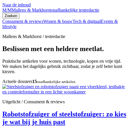
Naar de inhoud
M/M
Mallens & Markhorst
onafhankelijke testredactie
Zoeken
Consument & reviews
Wonen & bouw
Tech & digitaal
Events &
lifestyle
Mallens & Markhorst / testredactie
Beslissen met een heldere meetlat.
Praktische artikelen voor wonen, technologie, kopen en vrije tijd.
We maken het dagelijks gebruik zichtbaar, zodat je zelf beter kunt
kiezen.
Actuele dossiers
15
onafhankelijke artikelen
Uitgelicht / Consument & reviews
Robotstofzuiger of steelstofzuiger: zo kies
je wat bij je huis past