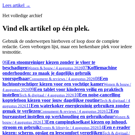
Lees artikel
→
Het volledige archief
Vind elk artikel op één plek.
Gebruik de onderwerpen hierboven of loop door de complete
redactie. Geen verborgen lijst, maar een herkenbare plek voor iedere
testnotitie.
06
Een stoomreiniger kiezen zonder je vloer te
beschadigen
07
Koffiemachine
Wonen & bouw / 4 augustus 2026
onderhouden: zo maak je dagelijks gebruik
voorspelbaar
08
Een
Consument & reviews / 4 augustus 2026
luchtontvochtiger kiezen voor een vochtige kamer
Wonen & bouw /
09
Een tablet voor kinderen veilig en praktisch
4 augustus 2026
instellen
10
Een noise-cancelling
Tech & digitaal / 4 augustus 2026
koptelefoon kiezen voor jouw dagelijkse routine
Tech & digitaal / 4
11
Een waterkoker energiezuinig gebruiken zonder
augustus 2026
gemak te verliezen
12
Een
Consument & reviews / 4 augustus 2026
bureaustoel instellen op werkhouding en gebruiksduur
Wonen &
13
Een campingkoelkast kiezen op inhoud,
bouw / 4 augustus 2026
stroom en gebruik
14
Een e-reader
Events & lifestyle / 4 augustus 2026
kiezen: scherm, opslag en leescomfort vergelijken
Tech & digitaal /