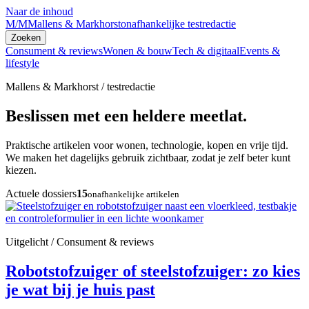
Naar de inhoud
M/M
Mallens & Markhorst
onafhankelijke testredactie
Zoeken
Consument & reviews
Wonen & bouw
Tech & digitaal
Events &
lifestyle
Mallens & Markhorst / testredactie
Beslissen met een heldere meetlat.
Praktische artikelen voor wonen, technologie, kopen en vrije tijd.
We maken het dagelijks gebruik zichtbaar, zodat je zelf beter kunt
kiezen.
Actuele dossiers
15
onafhankelijke artikelen
Uitgelicht / Consument & reviews
Robotstofzuiger of steelstofzuiger: zo kies
je wat bij je huis past