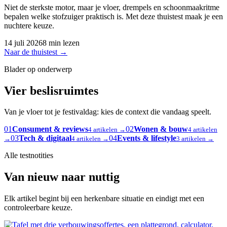
Niet de sterkste motor, maar je vloer, drempels en schoonmaakritme
bepalen welke stofzuiger praktisch is. Met deze thuistest maak je een
nuchtere keuze.
14 juli 2026
8 min lezen
Naar de thuistest
→
Blader op onderwerp
Vier beslisruimtes
Van je vloer tot je festivaldag: kies de context die vandaag speelt.
01
Consument & reviews
02
Wonen & bouw
4 artikelen →
4 artikelen
03
Tech & digitaal
04
Events & lifestyle
→
4 artikelen →
3 artikelen →
Alle testnotities
Van nieuw naar nuttig
Elk artikel begint bij een herkenbare situatie en eindigt met een
controleerbare keuze.