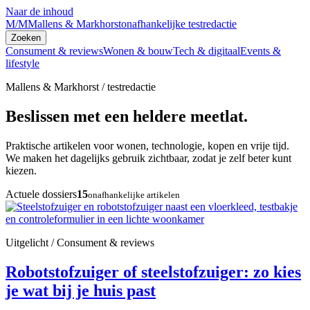
Naar de inhoud
M/M
Mallens & Markhorst
onafhankelijke testredactie
Zoeken
Consument & reviews
Wonen & bouw
Tech & digitaal
Events &
lifestyle
Mallens & Markhorst / testredactie
Beslissen met een heldere meetlat.
Praktische artikelen voor wonen, technologie, kopen en vrije tijd.
We maken het dagelijks gebruik zichtbaar, zodat je zelf beter kunt
kiezen.
Actuele dossiers
15
onafhankelijke artikelen
Uitgelicht / Consument & reviews
Robotstofzuiger of steelstofzuiger: zo kies
je wat bij je huis past