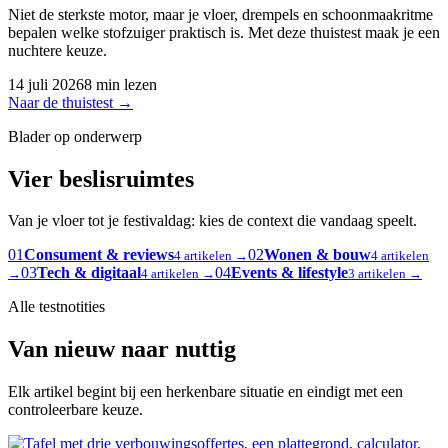
Niet de sterkste motor, maar je vloer, drempels en schoonmaakritme
bepalen welke stofzuiger praktisch is. Met deze thuistest maak je een
nuchtere keuze.
14 juli 2026
8 min lezen
Naar de thuistest
→
Blader op onderwerp
Vier beslisruimtes
Van je vloer tot je festivaldag: kies de context die vandaag speelt.
01
Consument & reviews
02
Wonen & bouw
4 artikelen →
4 artikelen
03
Tech & digitaal
04
Events & lifestyle
→
4 artikelen →
3 artikelen →
Alle testnotities
Van nieuw naar nuttig
Elk artikel begint bij een herkenbare situatie en eindigt met een
controleerbare keuze.