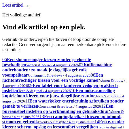
Lees artikel
→
Het volledige archief
Vind elk artikel op één plek.
Gebruik de onderwerpen hierboven of loop door de complete
redactie. Geen verborgen lijst, maar een herkenbare plek voor iedere
testnotitie.
06
Een stoomreiniger kiezen zonder je vloer te
beschadigen
07
Koffiemachine
Wonen & bouw / 4 augustus 2026
onderhouden: zo maak je dagelijks gebruik
voorspelbaar
08
Een
Consument & reviews / 4 augustus 2026
luchtontvochtiger kiezen voor een vochtige kamer
Wonen & bouw /
09
Een tablet voor kinderen veilig en praktisch
4 augustus 2026
instellen
10
Een noise-cancelling
Tech & digitaal / 4 augustus 2026
koptelefoon kiezen voor jouw dagelijkse routine
Tech & digitaal / 4
11
Een waterkoker energiezuinig gebruiken zonder
augustus 2026
gemak te verliezen
12
Een
Consument & reviews / 4 augustus 2026
bureaustoel instellen op werkhouding en gebruiksduur
Wonen &
13
Een campingkoelkast kiezen op inhoud,
bouw / 4 augustus 2026
stroom en gebruik
14
Een e-reader
Events & lifestyle / 4 augustus 2026
kiezen: scherm, opslag en leescomfort vergelijken
Tech & digitaal /