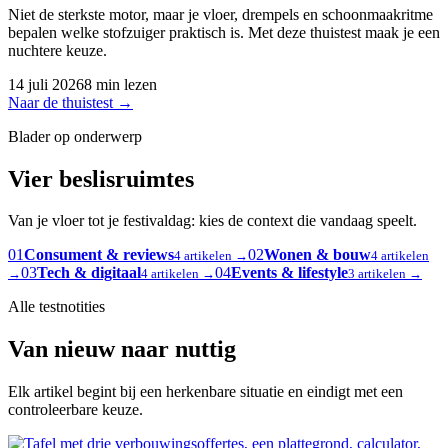
Niet de sterkste motor, maar je vloer, drempels en schoonmaakritme
bepalen welke stofzuiger praktisch is. Met deze thuistest maak je een
nuchtere keuze.
14 juli 2026
8 min lezen
Naar de thuistest
→
Blader op onderwerp
Vier beslisruimtes
Van je vloer tot je festivaldag: kies de context die vandaag speelt.
01
Consument & reviews
02
Wonen & bouw
4 artikelen →
4 artikelen
03
Tech & digitaal
04
Events & lifestyle
→
4 artikelen →
3 artikelen →
Alle testnotities
Van nieuw naar nuttig
Elk artikel begint bij een herkenbare situatie en eindigt met een
controleerbare keuze.