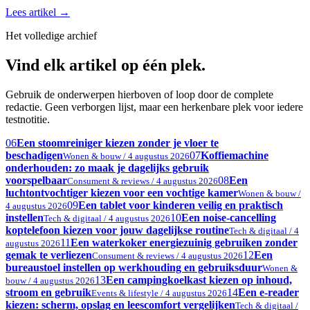
Lees artikel
→
Het volledige archief
Vind elk artikel op één plek.
Gebruik de onderwerpen hierboven of loop door de complete
redactie. Geen verborgen lijst, maar een herkenbare plek voor iedere
testnotitie.
06
Een stoomreiniger kiezen zonder je vloer te
beschadigen
07
Koffiemachine
Wonen & bouw / 4 augustus 2026
onderhouden: zo maak je dagelijks gebruik
voorspelbaar
08
Een
Consument & reviews / 4 augustus 2026
luchtontvochtiger kiezen voor een vochtige kamer
Wonen & bouw /
09
Een tablet voor kinderen veilig en praktisch
4 augustus 2026
instellen
10
Een noise-cancelling
Tech & digitaal / 4 augustus 2026
koptelefoon kiezen voor jouw dagelijkse routine
Tech & digitaal / 4
11
Een waterkoker energiezuinig gebruiken zonder
augustus 2026
gemak te verliezen
12
Een
Consument & reviews / 4 augustus 2026
bureaustoel instellen op werkhouding en gebruiksduur
Wonen &
13
Een campingkoelkast kiezen op inhoud,
bouw / 4 augustus 2026
stroom en gebruik
14
Een e-reader
Events & lifestyle / 4 augustus 2026
kiezen: scherm, opslag en leescomfort vergelijken
Tech & digitaal /