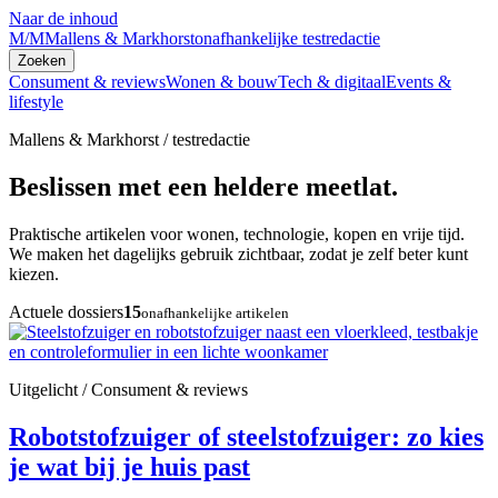
Naar de inhoud
M/M
Mallens & Markhorst
onafhankelijke testredactie
Zoeken
Consument & reviews
Wonen & bouw
Tech & digitaal
Events &
lifestyle
Mallens & Markhorst / testredactie
Beslissen met een heldere meetlat.
Praktische artikelen voor wonen, technologie, kopen en vrije tijd.
We maken het dagelijks gebruik zichtbaar, zodat je zelf beter kunt
kiezen.
Actuele dossiers
15
onafhankelijke artikelen
Uitgelicht / Consument & reviews
Robotstofzuiger of steelstofzuiger: zo kies
je wat bij je huis past